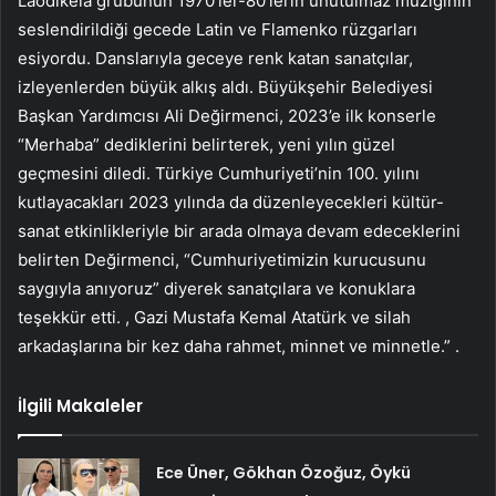
Laodikeia grubunun 1970’ler-80’lerin unutulmaz müziğinin
seslendirildiği gecede Latin ve Flamenko rüzgarları
esiyordu. Danslarıyla geceye renk katan sanatçılar,
izleyenlerden büyük alkış aldı. Büyükşehir Belediyesi
Başkan Yardımcısı Ali Değirmenci, 2023’e ilk konserle
“Merhaba” dediklerini belirterek, yeni yılın güzel
geçmesini diledi. Türkiye Cumhuriyeti’nin 100. yılını
kutlayacakları 2023 yılında da düzenleyecekleri kültür-
sanat etkinlikleriyle bir arada olmaya devam edeceklerini
belirten Değirmenci, “Cumhuriyetimizin kurucusunu
saygıyla anıyoruz” diyerek sanatçılara ve konuklara
teşekkür etti. , Gazi Mustafa Kemal Atatürk ve silah
arkadaşlarına bir kez daha rahmet, minnet ve minnetle.” .
İlgili Makaleler
Ece Üner, Gökhan Özoğuz, Öykü