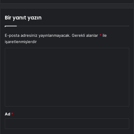
Bir yanıt yazın
E-posta adresiniz yayınlanmayacak.
Gerekli alanlar
*
ile
işaretlenmişlerdir
Y
o
r
u
m
*
Ad
*