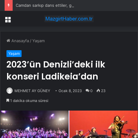
Camdan sarkıp dans ettiler, gelen cezayla şoke oldular
Menü
Anasayfa
/
Yaşam
Yaşam
2023’ün Denizli’deki ilk
konseri Ladikeia’dan
MEHMET AY GÜNEY
Ocak 8, 2023
0
23
1 dakika okuma süresi