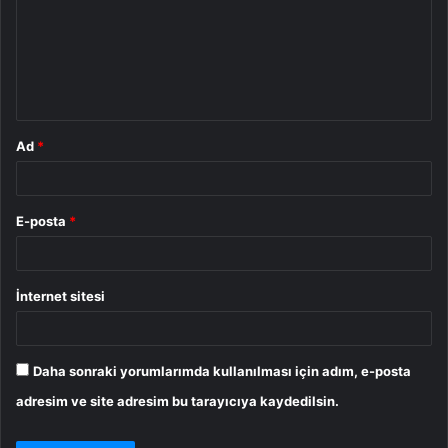
u
m
*
Ad
*
E-posta
*
İnternet sitesi
Daha sonraki yorumlarımda kullanılması için adım, e-posta
adresim ve site adresim bu tarayıcıya kaydedilsin.