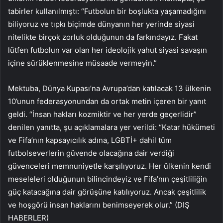
tabirler kullanılmıştı: “Futbolun bir boşlukta yaşamadığını
biliyoruz ve tıpkı biçimde dünyanın her yerinde siyasi
nitelikte birçok zorluk olduğunun da farkındayız. Fakat
lütfen futbolun var olan her ideolojik yahut siyasi savaşın
içine sürüklenmesine müsaade vermeyin.”
Mektuba, Dünya Kupası’na Avrupa’dan katılacak 13 ülkenin
10’unun federasyonundan da ortak metin içeren bir yanıt
geldi. “İnsan hakları kozmiktir ve her yerde geçerlidir”
denilen yanıtta, şu açıklamalara yer verildi: “Katar hükümeti
ve Fifa’nın kapsayıcılık adına, LGBTİ+ dahil tüm
futbolseverlerin güvende olacağına dair verdiği
güvenceleri memnuniyetle karşılıyoruz. Her ülkenin kendi
meseleleri olduğunun bilincindeyiz ve Fifa’nın çeşitliliğin
güç katacağına dair görüşüne katılıyoruz. Ancak çeşitlilik
ve hoşgörü insan haklarını benimseyerek olur.” (DIŞ
HABERLER)