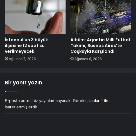
İstanbul’un 3 büyük
Albüm: Arjantin Milli Futbol
ilçesine 12 saat su
Takımı, Buenos Aires’te
verilmeyecek
Coşkuyla Karşılandı
Ağustos 7, 2026
Ağustos 6, 2026
Bir yanıt yazın
E-posta adresiniz yayınlanmayacak.
Gerekli alanlar
*
ile
işaretlenmişlerdir
Y
o
r