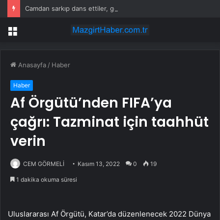
Camdan sarkıp dans ettiler, gelen cezayla şoke oldular
Menü
Anasayfa
/
Haber
Haber
Af Örgütü’nden FIFA’ya
çağrı: Tazminat için taahhüt
verin
CEM GÖRMELİ
Kasım 13, 2022
0
19
1 dakika okuma süresi
Uluslararası Af Örgütü, Katar’da düzenlenecek 2022 Dünya