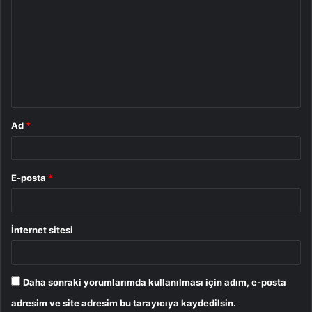
o
r
u
m
*
Ad
*
E-posta
*
İnternet sitesi
Daha sonraki yorumlarımda kullanılması için adım, e-posta
adresim ve site adresim bu tarayıcıya kaydedilsin.