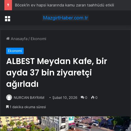
Böcek’in ev hapsi kararında kamu zararı taahhüdü etkili
Menü
Anasayfa
/
Ekonomi
Ekonomi
ALBEST Meydan Kafe, bir
ayda 37 bin ziyaretçi
ağırladı
NURCAN BAYRAM
Şubat 10, 2026
0
0
1 dakika okuma süresi