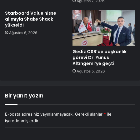
Ağustos 7, 2026
Starboard Value hisse
alımıyla Shake Shack
yükseldi
Ağustos 6, 2026
Gediz OSB’de başkanlık
görevi Dr. Yunus
Altıngemi’ye geçti
Ağustos 5, 2026
Bir yanıt yazın
E-posta adresiniz yayınlanmayacak.
Gerekli alanlar
*
ile
işaretlenmişlerdir
Y