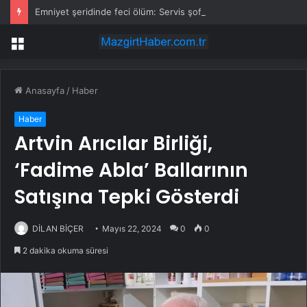
Emniyet şeridinde feci ölüm: Servis şoförüne midibüs çarptı
Menü
Anasayfa
/
Haber
Haber
Artvin Arıcılar Birliği,
‘Fadime Abla’ Ballarının
Satışına Tepki Gösterdi
DİLAN BİÇER
Mayıs 22, 2024
0
0
2 dakika okuma süresi