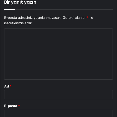
Bir yanıt yazın
E-posta adresiniz yayınlanmayacak.
Gerekli alanlar
*
ile
işaretlenmişlerdir
Y
o
r
u
m
*
Ad
*
E-posta
*