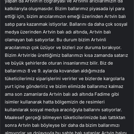
yapan da Artvin’in coğrafyası ve Artvinli arıcılarımızın da
katkılarıyla oluşmasıdır. Bizim ballarımız piyasada iyi para
ettiği için, bizim arıcılarımızın emeği üzerinden Artvin balı
satıp para kazanmak istiyorlar. Ballarını da daha çok sosyal
medya üzerinden Artvin balı adı altında, Artvin balı
olamayan balı satıyorlar. Bu durum bizim Artvinli
aracılarımızı çok üzüyor ve bizleri zor duruma bırakıyor.
Bizim Artvin’de ürettiğimiz ballarımızı kısa zamanda satarız
ve büyük şehirlerde oturan insanlarımız bilir. Biz de
ballarımızı 8 ve 9. aylarda kovandan aldığımızda
tüketicilerimiz siparişlerini verirler ve bizlerde kargolarla
yurt içine göndeririz ve bizim elimizde ballarımız kalmaz
ama son zamanlarda Artvin balı adı altında Fadime gibi
isimler kullanarak hatta bölgemizin de resimleri
kullanılarak sosyal medya aracılığıyla ballarını satıyorlar.
Maalesef gerçeği bilmeyen tüketicilerimizde balı tattıktan
sonra Artvin balı böyleyse bir daha da bizim ballarımızı
almıyorlar ve dolaysıyla bu sahte balı satanlar Artvin balını