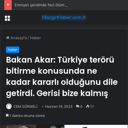
Emniyet şeridinde feci ölüm: Servis şoförüne midibüs çarptı
Menü
Anasayfa
/
Haber
Haber
Bakan Akar: Türkiye terörü
bitirme konusunda ne
kadar kararlı olduğunu dile
getirdi. Gerisi bize kalmış
CEM GÖRMELİ
Haziran 19, 2023
0
17
1 dakika okuma süresi