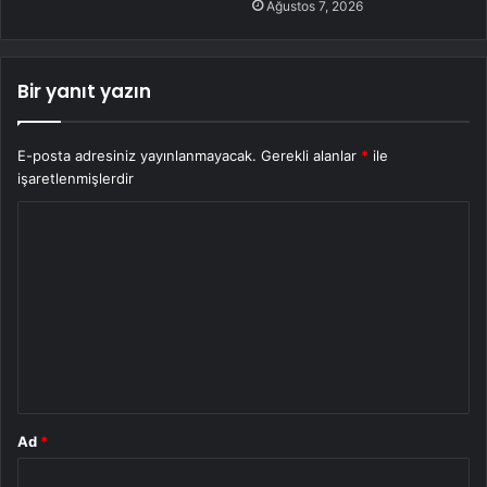
Ağustos 7, 2026
Bir yanıt yazın
E-posta adresiniz yayınlanmayacak.
Gerekli alanlar
*
ile
işaretlenmişlerdir
Y
o
r
u
m
*
Ad
*