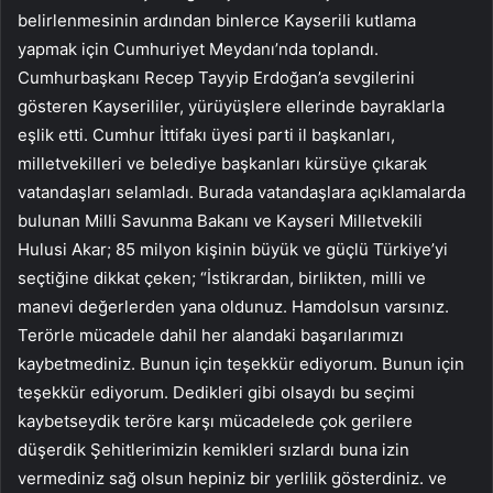
belirlenmesinin ardından binlerce Kayserili kutlama
yapmak için Cumhuriyet Meydanı’nda toplandı.
Cumhurbaşkanı Recep Tayyip Erdoğan’a sevgilerini
gösteren Kayserililer, yürüyüşlere ellerinde bayraklarla
eşlik etti. Cumhur İttifakı üyesi parti il ​​başkanları,
milletvekilleri ve belediye başkanları kürsüye çıkarak
vatandaşları selamladı. Burada vatandaşlara açıklamalarda
bulunan Milli Savunma Bakanı ve Kayseri Milletvekili
Hulusi Akar; 85 milyon kişinin büyük ve güçlü Türkiye’yi
seçtiğine dikkat çeken; “İstikrardan, birlikten, milli ve
manevi değerlerden yana oldunuz. Hamdolsun varsınız.
Terörle mücadele dahil her alandaki başarılarımızı
kaybetmediniz. Bunun için teşekkür ediyorum. Bunun için
teşekkür ediyorum. Dedikleri gibi olsaydı bu seçimi
kaybetseydik teröre karşı mücadelede çok gerilere
düşerdik Şehitlerimizin kemikleri sızlardı buna izin
vermediniz sağ olsun hepiniz bir yerlilik gösterdiniz. ve