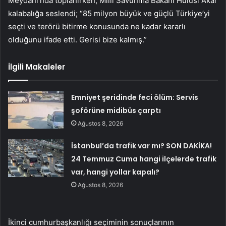
Meydanı’nda toplanırken, Milli Savunma Bakanı Hulusi Akar
kalabalığa seslendi; “85 milyon büyük ve güçlü Türkiye’yi
seçti ve terörü bitirme konusunda ne kadar kararlı
olduğunu ifade etti. Gerisi bize kalmış.”
İlgili Makaleler
Emniyet şeridinde feci ölüm: Servis
şoförüne midibüs çarptı
Ağustos 8, 2026
İstanbul’da trafik var mı? SON DAKİKA!
24 Temmuz Cuma hangi ilçelerde trafik
var, hangi yollar kapalı?
Ağustos 8, 2026
İkinci cumhurbaşkanlığı seçiminin sonuçlarının