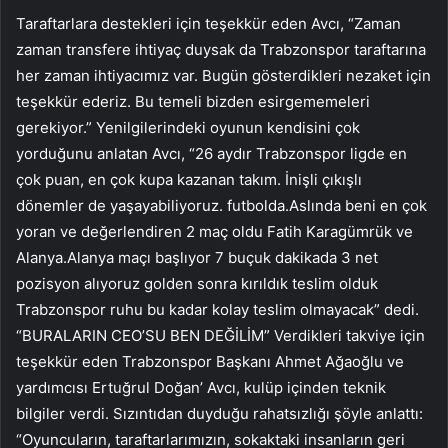
Taraftarlara destekleri için teşekkür eden Avcı, “Zaman
zaman transfere ihtiyaç duysak da Trabzonspor taraftarına
her zaman ihtiyacımız var. Bugün gösterdikleri nezaket için
teşekkür ederiz. Bu temeli bizden esirgememeleri
gerekiyor.” Yenilgilerindeki oyunun kendisini çok
yorduğunu anlatan Avcı, “26 aydır Trabzonspor ligde en
çok puan, en çok kupa kazanan takım. İnişli çıkışlı
dönemler de yaşayabiliyoruz. futbolda.Aslında beni en çok
yoran ve değerlendiren 2 maç oldu Fatih Karagümrük ve
Alanya.Alanya maçı başlıyor 7 buçuk dakikada 3 net
pozisyon alıyoruz golden sonra kırıldık teslim olduk
Trabzonspor ruhu bu kadar kolay teslim olmayacak” dedi.
“BURALARIN CEO’SU BEN DEĞİLİM” Verdikleri takviye için
teşekkür eden Trabzonspor Başkanı Ahmet Ağaoğlu ve
yardımcısı Ertuğrul Doğan’ Avcı, kulüp içinden teknik
bilgiler verdi. Sızıntıdan duyduğu rahatsızlığı şöyle anlattı:
“Oyuncuların, taraftarlarımızın, sokaktaki insanların geri