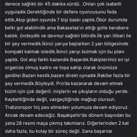
derece sağlıklı bir 45 dakika sürdü. .Onları çok isabetli
uyguladık.Gerektiğinde bir defans oyuncusunu feda
ettik.Akıp giden oyunda 7 kişi baskı yaptık.Öbür durumda
belki gol atabilirdik ama Bakasetas’ın attığı golle berabere
kaldık. öndeydik ve devreyi sağlıklı bitirdik.İlk yarı itibari ile
bir şey vermedik.İkinci yarıya başlarken 2.yarı bölgesinde
kompakt kalmak istedik.İkinci yarıyı bulmak için bu planı
yaptık. Gol atıp farklı kazandık.Başardık.Rakiplerimiz en iyi
organize olmuş kadro ve topa sahip olarak önümüze
geldiler.Bazen kestik,bazen direkt oynadık.Rakibe fazla bir
şey vermedik.Böyleydi. Pro’da kazanarak devam etmek
bizim için çok değerli. inişlerin ve çıkışların olduğu yerde.
Kaybettiğinde değil, vazgeçtiğinde mağlup olursun.
Trabzonspor hiç pes etmeden yolumuza devam ediyoruz.
Ancak devam edeceğiz. Başakşehir’de dönem başından bu
yana 28 resmi maça çıkmış takımlarız. Diğerlerinden 2 kat
daha fazla, bu kolay bir süreç değil. Sana başarılar