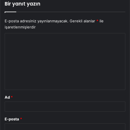
Bir yanıt yazın
E-posta adresiniz yayınlanmayacak.
Gerekli alanlar
*
ile
işaretlenmişlerdir
Y
o
r
u
m
*
Ad
*
E-posta
*