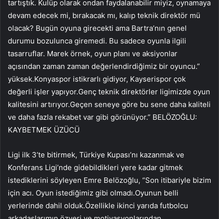
tartıştık. Kulüp olarak ondan faydalanabilir miyiz, oynamaya
devam edecek mi, bırakacak mı, kalıp teknik direktör mü
olacak? Bugün oyuna girecekti ama Bartra’nın genel
durumu bozulunca giremedi. Bu sadece oyunla ilgili
tasarruflar. Marek örnek, oyun planı ve aksiyonlar
açısından zaman zaman değerlendirdiğimiz bir oyuncu.”
yüksek.Konyaspor istikrarlı gidiyor, Kayserispor çok
değerli işler yapıyor.Genç teknik direktörler ligimizde oyun
kalitesini artırıyor.Geçen seneye göre bu sene daha kaliteli
ve daha fazla rekabet var gibi görünüyor.” BELÖZOĞLU:
KAYBETMEK ÜZÜCÜ
Ligi ilk 3’te bitirmek, Türkiye Kupası’nı kazanmak ve
Konferans Ligi’nde gidebildikleri yere kadar gitmek
istediklerini söyleyen Emre Belözoğlu, “Son itibariyle bizim
için acı. Oyun istediğimiz gibi olmadı.Oyunun belli
yerlerinde dahil olduk.Özellikle ikinci yarıda futbolcu
arkadaşlarımın özveri ve motivasyonlarından