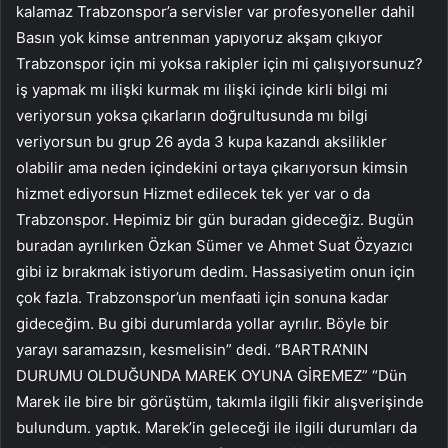
kalamaz Trabzonspor’a servisler var profesyoneller dahil
Basın yok kimse antrenman yapıyoruz akşam çıkıyor
Trabzonspor için mi yoksa rakipler için mi çalışıyorsunuz?
iş yapmak mı ilişki kurmak mı ilişki içinde kirli bilgi mi
veriyorsun yoksa çıkarların doğrultusunda mı bilgi
veriyorsun bu grup 26 ayda 3 kupa kazandı aksilikler
olabilir ama neden içindekini ortaya çıkarıyorsun kimsin
hizmet ediyorsun Hizmet edilecek tek yer var o da
Trabzonspor. Hepimiz bir gün buradan gideceğiz. Bugün
buradan ayrılırken Özkan Sümer ve Ahmet Suat Özyazıcı
gibi iz bırakmak istiyorum dedim. Hassasiyetim onun için
çok fazla. Trabzonspor’un menfaati için sonuna kadar
gideceğim. Bu gibi durumlarda yollar ayrılır. Böyle bir
yarayı saramazsın, kesmelisin” dedi. “BARTRA’NIN
DURUMU OLDUĞUNDA MAREK OYUNA GİREMEZ” “Dün
Marek ile bire bir görüştüm, takımla ilgili fikir alışverişinde
bulundum. yaptık. Marek’in geleceği ile ilgili durumları da