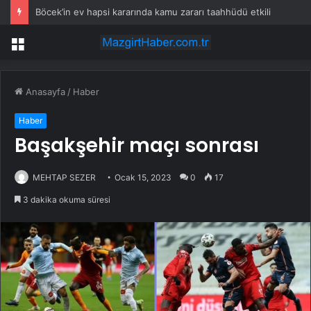
Böcek’in ev hapsi kararında kamu zararı taahhüdü etkili
Menü
Anasayfa
/
Haber
Haber
Başakşehir maçı sonrası
MEHTAP SEZER
Ocak 15, 2023
0
17
3 dakika okuma süresi