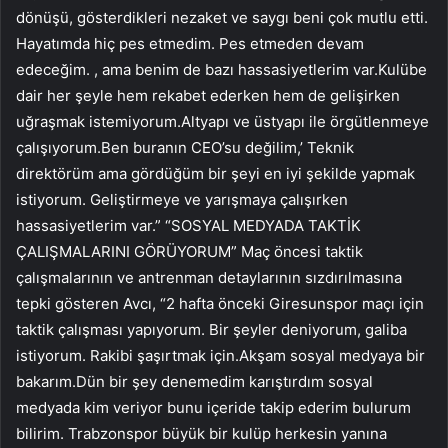
dönüşü, gösterdikleri nezaket ve saygı beni çok mutlu etti.
Hayatımda hiç pes etmedim. Pes etmeden devam
edeceğim. , ama benim de bazı hassasiyetlerim var.Kulübe
dair her şeyle hem rekabet ederken hem de gelişirken
uğraşmak istemiyorum.Altyapı ve üstyapı ile örgütlenmeye
çalışıyorum.Ben buranın CEO’su değilim,’ Teknik
direktörüm ama gördüğüm bir şeyi en iyi şekilde yapmak
istiyorum. Geliştirmeye ve yarışmaya çalışırken
hassasiyetlerim var.” “SOSYAL MEDYADA TAKTİK
ÇALIŞMALARINI GÖRÜYORUM” Maç öncesi taktik
çalışmalarının ve antrenman detaylarının sızdırılmasına
tepki gösteren Avcı, “2 hafta önceki Giresunspor maçı için
taktik çalışması yapıyorum. Bir şeyler deniyorum, galiba
istiyorum. Rakibi şaşırtmak için.Akşam sosyal medyaya bir
bakarım.Dün bir şey denemedim karıştırdım sosyal
medyada kim veriyor bunu içeride takip ederim bulurum
bilirim. Trabzonspor büyük bir kulüp herkesin yanına