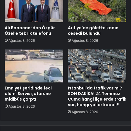
Ali Babacan ‘dan Özgür
Arifiye’de gölette kadın
Özel’e tebrik telefonu
cesedi bulundu
Ağustos 8, 2026
Ağustos 8, 2026
Emniyet şeridinde feci
İstanbul’da trafik var mı?
ölüm: Servis şoförüne
SON DAKİKA! 24 Temmuz
midibüs çarptı
Cuma hangi ilçelerde trafik
var, hangi yollar kapalı?
Ağustos 8, 2026
Ağustos 8, 2026