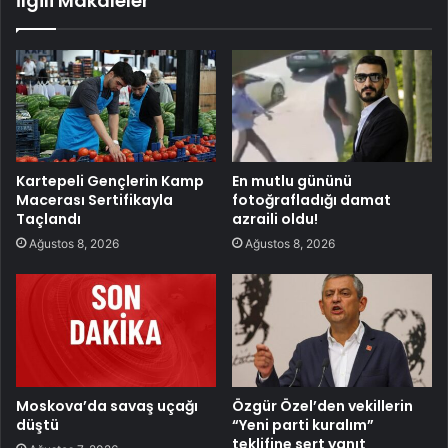
İlgili Makaleler
Kartepeli Gençlerin Kamp
En mutlu gününü
Macerası Sertifikayla
fotoğrafladığı damat
Taçlandı
azraili oldu!
Ağustos 8, 2026
Ağustos 8, 2026
Moskova’da savaş uçağı
Özgür Özel’den vekillerin
düştü
“Yeni parti kuralım”
teklifine sert yanıt