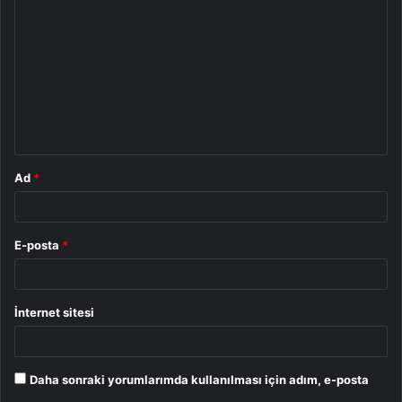
o
r
u
m
*
Ad
*
E-posta
*
İnternet sitesi
Daha sonraki yorumlarımda kullanılması için adım, e-posta