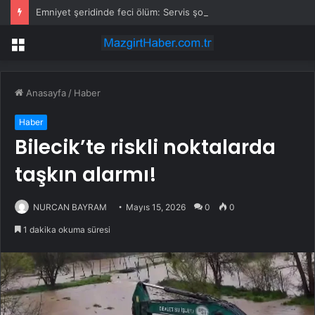
Emniyet şeridinde feci ölüm: Servis şoförüne midibüs çarptı
Menü
Anasayfa
/
Haber
Haber
Bilecik’te riskli noktalarda
taşkın alarmı!
NURCAN BAYRAM
Mayıs 15, 2026
0
0
1 dakika okuma süresi