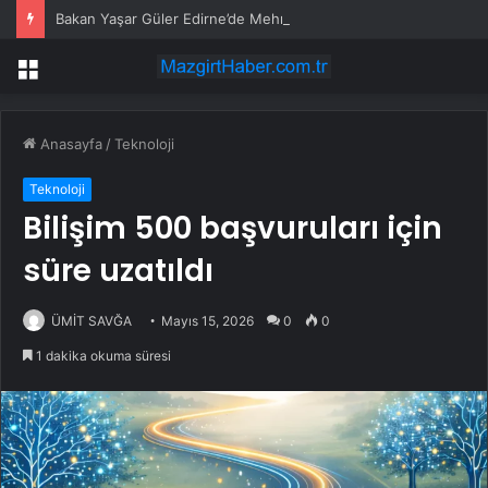
Bakan Yaşar Güler Edirne’de Mehmetçikle Bayramlaştı
Menü
Anasayfa
/
Teknoloji
Teknoloji
Bilişim 500 başvuruları için
süre uzatıldı
ÜMİT SAVĞA
Mayıs 15, 2026
0
0
1 dakika okuma süresi