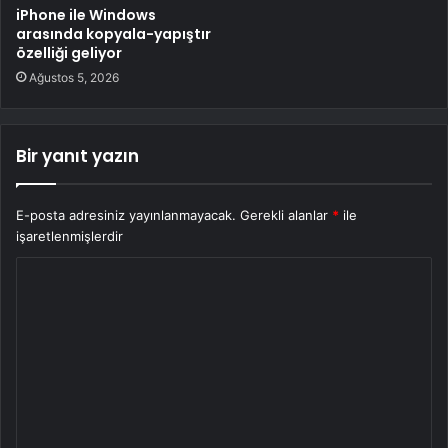
iPhone ile Windows
arasında kopyala-yapıştır
özelliği geliyor
Ağustos 5, 2026
Bir yanıt yazın
E-posta adresiniz yayınlanmayacak.
Gerekli alanlar
*
ile
işaretlenmişlerdir
Y
o
r
u
m
*