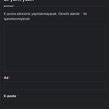
E-posta adresiniz yayınlanmayacak.
Gerekli alanlar
*
ile
işaretlenmişlerdir
Y
o
r
u
m
*
Ad
*
E-posta
*