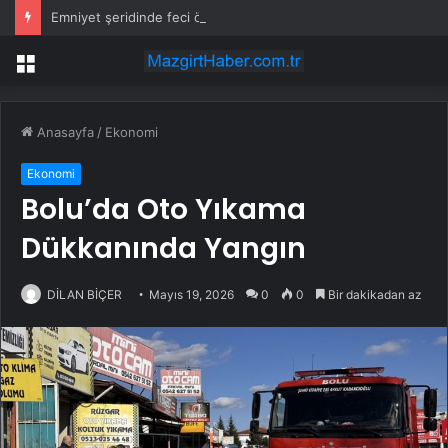
Emniyet şeridinde feci ölüm: Servis şoförüne midibüs çarptı
Menü
Anasayfa
/
Ekonomi
Ekonomi
Bolu’da Oto Yıkama
Dükkanında Yangın
DİLAN BİÇER
Mayıs 19, 2026
0
0
Bir dakikadan az