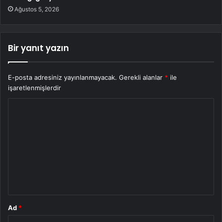
Ağustos 5, 2026
Bir yanıt yazın
E-posta adresiniz yayınlanmayacak.
Gerekli alanlar
*
ile
işaretlenmişlerdir
Y
o
r
u
m
*
Ad
*