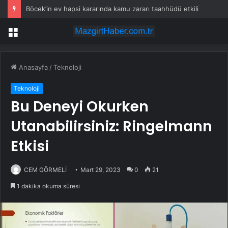
Böcek’in ev hapsi kararında kamu zararı taahhüdü etkili
Menü
Anasayfa
/
Teknoloji
Teknoloji
Bu Deneyi Okurken
Utanabilirsiniz: Ringelmann
Etkisi
CEM GÖRMELİ
Mart 29, 2023
0
21
1 dakika okuma süresi