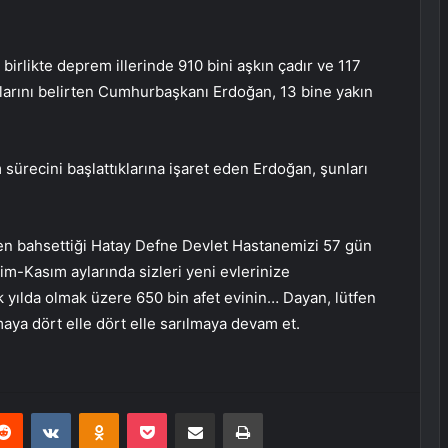
a birlikte deprem illerinde 910 bini aşkın çadır ve 117
arını belirten Cumhurbaşkanı Erdoğan, 13 bine yakın
ürecini başlattıklarına işaret eden Erdoğan, şunları
den bahsettiği Hatay Defne Devlet Hastanemizi 57 gün
m-Kasım aylarında sizleri yeni evlerinize
k yılda olmak üzere 650 bin afet evinin… Dayan, lütfen
ya dört elle dört elle sarılmaya devam et.
erest
Reddit
VKontakte
Odnoklassniki
Pocket
E-Posta ile paylaş
Yazdır