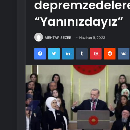
depremzedelere
“Yanınızdayız”
MEHTAP SEZER
Haziran 9, 2023
Facebook
Twitter
LinkedIn
Tumblr
Pinterest
Reddit