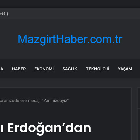
et şeridinde feci ölüm: Servis şoförüne midibüs çarptı
FA
HABER
EKONOMI
SAĞLIK
TEKNOLOJI
YAŞAM
remzedelere mesaj: “Yanınızdayız”
 Erdoğan’dan