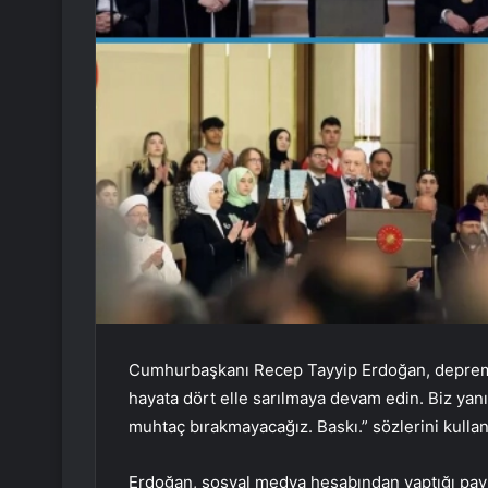
Cumhurbaşkanı Recep Tayyip Erdoğan, depremde
hayata dört elle sarılmaya devam edin. Biz yanın
muhtaç bırakmayacağız. Baskı.” sözlerini kullan
Erdoğan, sosyal medya hesabından yaptığı payl