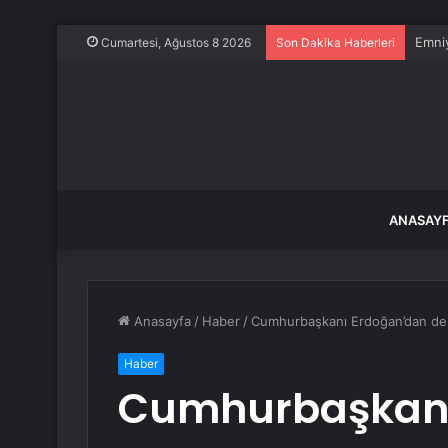
Emniy
Cumartesi, Ağustos 8 2026
Son Dakika Haberleri
ANASAY
Anasayfa
/
Haber
/
Cumhurbaşkanı Erdoğan’dan dep
Haber
Cumhurbaşkanı