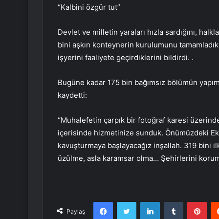
“Kalbini özgür tut”
Devlet ve milletin yaraları hızla sardığını, halkl
bini aşkın konteynerin kurulumunu tamamladıkl
işyerini faaliyete geçirdiklerini bildirdi. .
Bugüne kadar 175 bin bağımsız bölümün yapım s
kaydetti:
“Muhalefetin çarpık bir fotoğraf karesi üzerin
içerisinde hizmetinize sunduk. Önümüzdeki Eki
kavuşturmaya başlayacağız inşallah. 319 bini il
üzülme, asla karamsar olma… Şehirlerini koruma
Facebook
Twitter
LinkedIn
Tumblr
Pint
Paylaş