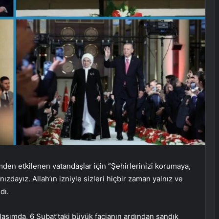
n etkilenen vatandaşlar için “Şehirlerinizi korumaya,
ızdayız. Allah’ın izniyle sizleri hiçbir zaman yalnız ve
dı.
aşımda, 6 Şubat’taki büyük facianın ardından sandık