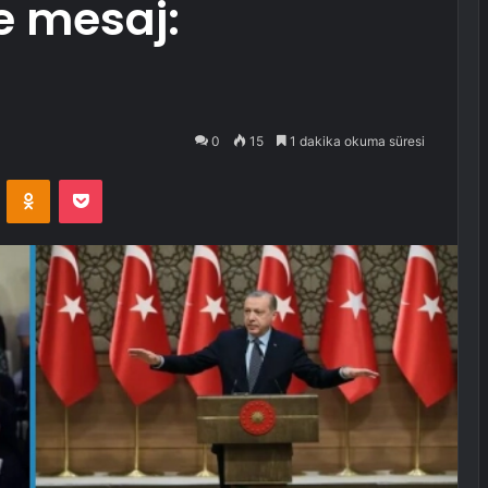
 mesaj:
0
15
1 dakika okuma süresi
VKontakte
Odnoklassniki
Pocket