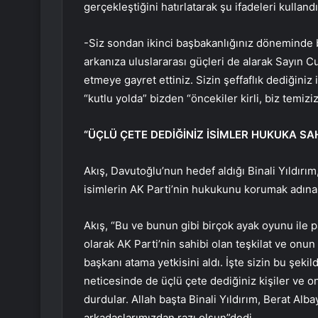
gerçekleştiğini hatırlatarak şu ifadeleri kullandı
-Siz sondan ikinci başbakanlığınız döneminde ba
arkanıza uluslararası güçleri de alarak Sayın C
etmeye gayret ettiniz. Sizin şeffaflık dediğiniz 
“kutlu yolda” bizden “öncekiler kirli, biz temizi
“ÜÇLÜ ÇETE DEDİĞİNİZ İSİMLER HUKUKA SAH
Akış, Davutoğlu’nun hedef aldığı Binali Yıldırı
isimlerin AK Parti’nin hukukunu korumak adına 
Akış, “Bu ve bunun gibi birçok ayak oyunu ile p
olarak AK Parti’nin sahibi olan teşkilat ve onun
başkanı atama yetkisini aldı. İşte sizin bu şeki
neticesinde de üçlü çete dediğiniz kişiler ve o
durdular. Allah başta Binali Yıldırım, Berat A
arkadaşlarımızdan razı olsun”dedi.