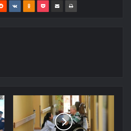
erest
Reddit
VKontakte
Odnoklassniki
Pocket
E-Posta ile paylaş
Yazdır