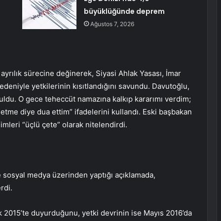
e
büyüklüğünde deprem
Ağustos 7, 2026
ayrılık sürecine değinerek, Siyasi Ahlak Yasası, İmar
nedeniyle yetkilerinin kısıtlandığını savundu. Davutoğlu,
nuldu. O gece teheccüt namazına kalkıp kararımı verdim;
etme diye dua ettim” ifadelerini kullandı. Eski başbakan
mleri “üçlü çete” olarak nitelendirdi.
sosyal medya üzerinden yaptığı açıklamada,
rdi.
k 2015’te duyurduğunu, yetki devrinin ise Mayıs 2016’da