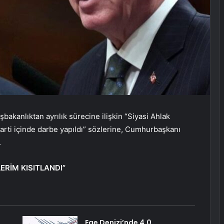
bakanlıktan ayrılık sürecine ilişkin “Siyasi Ahlak
parti içinde darbe yapıldı” sözlerine, Cumhurbaşkanı
.
ERİM KISITLANDI”
Ege Denizi’nde 4,0