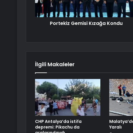
Portekiz Gemisi Kızağa Kondu
İlgili Makaleler
CHP Antalya’da istifa
Malatya’da
depremi: Pikachu da
Yaralı
aralarındaydı