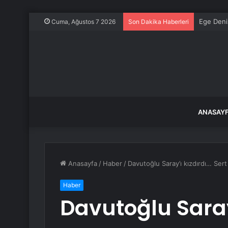
Ege Deni
Cuma, Ağustos 7 2026
Son Dakika Haberleri
ANASAY
Anasayfa
/
Haber
/
Davutoğlu Saray’ı kızdırdı… Sert
Haber
Davutoğlu Saray