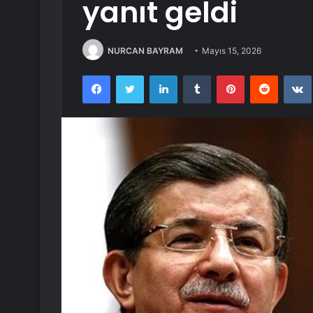
yanıt geldi
NURCAN BAYRAM
Mayıs 15, 2026
Facebook
Twitter
LinkedIn
Tumblr
Pinterest
Reddit