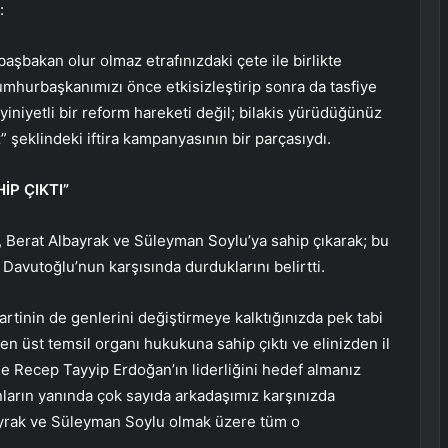
:
şbakan olur olmaz etrafınızdaki çete ile birlikte
umhurbaşkanımızı önce etkisizleştirip sonra da tasfiye
iyiniyetli bir reform hareketi değil; bilakis yürüdüğünüz
z” şeklindeki iftira kampanyasının bir parçasıydı.
İP ÇIKTI”
m, Berat Albayrak ve Süleyman Soylu’ya sahip çıkarak; bu
Davutoğlu’nun karşısında durduklarını belirtti.
artinin de genlerini değiştirmeye kalktığınızda pek tabi
 en üst temsil organı hukukuna sahip çıktı ve elinizden il
lde Recep Tayyip Erdoğan’ın liderliğini hedef almanız
nların yanında çok sayıda arkadaşımız karşınızda
lbayrak ve Süleyman Soylu olmak üzere tüm o