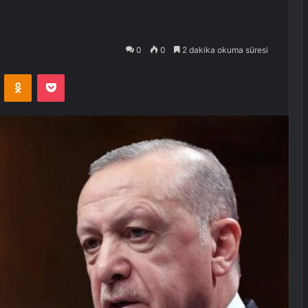
0
0
2 dakika okuma süresi
VKontakte
Odnoklassniki
Pocket