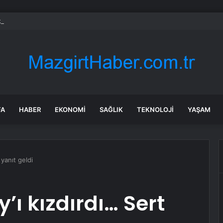
zi’nde 4,0 büyüklüğünde deprem
FA
HABER
EKONOMI
SAĞLIK
TEKNOLOJI
YAŞAM
 yanıt geldi
’ı kızdırdı… Sert