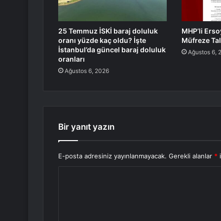
25 Temmuz İSKİ baraj doluluk
MHP’li Erso
oranı yüzde kaç oldu? İşte
Müfreze Tal
İstanbul’da güncel baraj doluluk
Ağustos 6, 
oranları
Ağustos 6, 2026
Bir yanıt yazın
E-posta adresiniz yayınlanmayacak.
Gerekli alanlar
*
i
Y
o
r
u