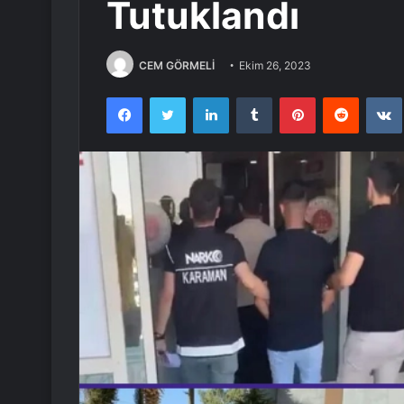
Tutuklandı
CEM GÖRMELİ
Ekim 26, 2023
Facebook
Twitter
LinkedIn
Tumblr
Pinterest
Reddit