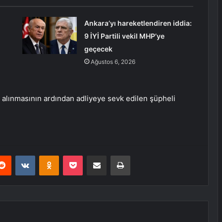
Ankara’yı hareketlendiren iddia:
9 İYİ Partili vekil MHP’ye
geçecek
Ağustos 6, 2026
nin alınmasının ardından adliyeye sevk edilen şüpheli
erest
Reddit
VKontakte
Odnoklassniki
Pocket
E-Posta ile paylaş
Yazdır