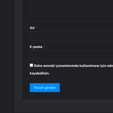
m
*
Ad
*
E-posta
*
Daha sonraki yorumlarımda kullanılması için adı
kaydedilsin.