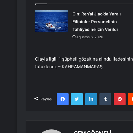
Çin: Ren’ai Jiao’da Yaralı
Filipinler Personelinin
Tahliyesine İzin Verildi
Ağustos 6, 2026
Olayla ilgili 1 şüpheli gözaltına alındı. İfadesi
tutuklandı. – KAHRAMANMARAŞ
Facebook
Twitter
LinkedIn
Tumblr
Pint
Paylaş