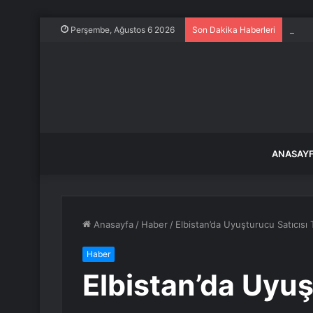
Ankar
Perşembe, Ağustos 6 2026
Son Dakika Haberleri
ANASAY
Anasayfa
/
Haber
/
Elbistan’da Uyuşturucu Satıcısı 
Haber
Elbistan’da Uyuş