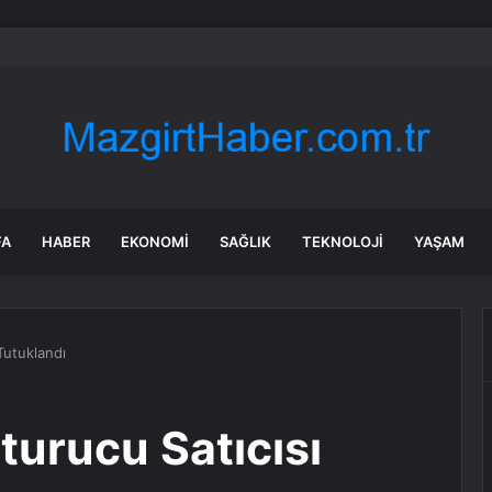
a’yı hareketlendiren iddia: 9 İYİ Partili vekil MHP’ye geçecek
FA
HABER
EKONOMI
SAĞLIK
TEKNOLOJI
YAŞAM
Tutuklandı
turucu Satıcısı