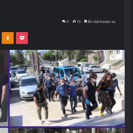
0
15
Bir dakikadan az
VKontakte
Odnoklassniki
Pocket