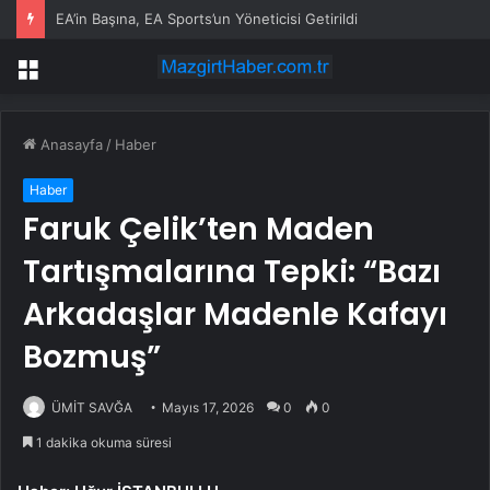
EA’in Başına, EA Sports’un Yöneticisi Getirildi
Menü
Anasayfa
/
Haber
Haber
Faruk Çelik’ten Maden
Tartışmalarına Tepki: “Bazı
Arkadaşlar Madenle Kafayı
Bozmuş”
ÜMİT SAVĞA
Mayıs 17, 2026
0
0
1 dakika okuma süresi