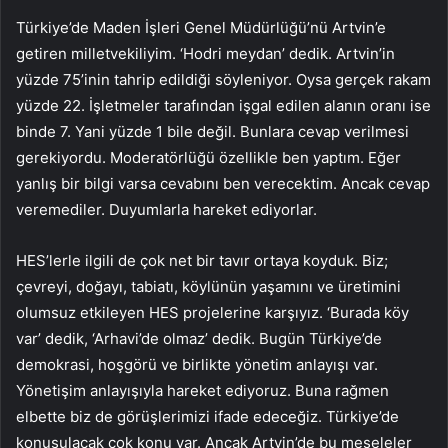
Türkiye’de Maden İşleri Genel Müdürlüğü’nü Artvin’e
getiren milletvekiliyim. ‘Hodri meydan’ dedik. Artvin’in
yüzde 75’inin tahrip edildiği söyleniyor. Oysa gerçek rakam
yüzde 22. İşletmeler tarafından işgal edilen alanın oranı ise
binde 7. Yani yüzde 1 bile değil. Bunlara cevap verilmesi
gerekiyordu. Moderatörlüğü özellikle ben yaptım. Eğer
yanlış bir bilgi varsa cevabını ben verecektim. Ancak cevap
veremediler. Duyumlarla hareket ediyorlar.
HES’lerle ilgili de çok net bir tavır ortaya koyduk. Biz;
çevreyi, doğayı, tabiatı, köylünün yaşamını ve üretimini
olumsuz etkileyen HES projelerine karşıyız. ‘Burada köy
var’ dedik, ‘Arhavi’de olmaz’ dedik. Bugün Türkiye’de
demokrasi, hoşgörü ve birlikte yönetim anlayışı var.
Yönetişim anlayışıyla hareket ediyoruz. Buna rağmen
elbette biz de görüşlerimizi ifade edeceğiz. Türkiye’de
konuşulacak çok konu var. Ancak Artvin’de bu meseleler