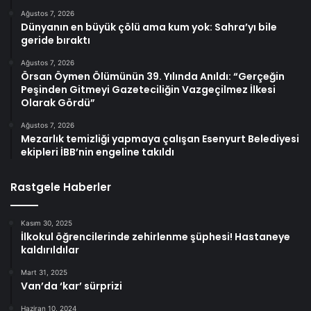
Ağustos 7, 2026
Dünyanın en büyük çölü ama kum yok: Sahra’yı bile
geride bıraktı
Ağustos 7, 2026
Örsan Öymen Ölümünün 39. Yılında Anıldı: “Gerçeğin
Peşinden Gitmeyi Gazeteciliğin Vazgeçilmez İlkesi
Olarak Gördü”
Ağustos 7, 2026
Mezarlık temizliği yapmaya çalışan Esenyurt Belediyesi
ekipleri İBB’nin engeline takıldı
Rastgele Haberler
Kasım 30, 2025
İlkokul öğrencilerinde zehirlenme şüphesi! Hastaneye
kaldırıldılar
Mart 31, 2025
Van’da ‘kar’ sürprizi
Haziran 10, 2024