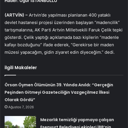
Haber: Uğur İSTANBULLU
(ARTVİN) –
Artvin’de yapılması planlanan 400 yataklı
devlet hastanesi projesi üzerinden başlayan “madencilik”
tartışmalarına, AK Parti Artvin Milletvekili Faruk Çelik tepki
gösterdi. Çelik yaptığı açıklamada bazı kişilerin “madenle
kafayı bozduğunu” ifade ederek, “Gerekirse bir maden
müzesi yapacağım, gidin ziyaret edin diyeceğim.” dedi.
İlgili Makaleler
Örsan Öymen Ölümünün 39. Yılında Anıldı: “Gerçeğin
Peşinden Gitmeyi Gazeteciliğin Vazgeçilmez İlkesi
Olarak Gördü”
Ağustos 7, 2026
Mezarlık temizliği yapmaya çalışan
Esenyurt Belediyesi ekipleri İBB’nin