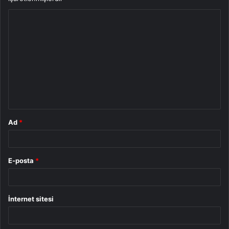
Y
o
r
u
m
*
Ad
*
E-posta
*
İnternet sitesi