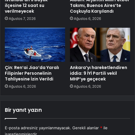
ilçesine 12 saat su
Takımı, Buenos Aires’te
verilmeyecek
Coşkuyla Karşılandı
Ağustos 7, 2026
Ağustos 6, 2026
Çin: Ren’ai Jiao’da Yaralı
Ankara’yı hareketlendiren
Filipinler Personelinin
iddia: 9 İYİ Partili vekil
Tahliyesine İzin Verildi
MHP’ye geçecek
Ağustos 6, 2026
Ağustos 6, 2026
Bir yanıt yazın
E-posta adresiniz yayınlanmayacak.
Gerekli alanlar
*
ile
işaretlenmişlerdir