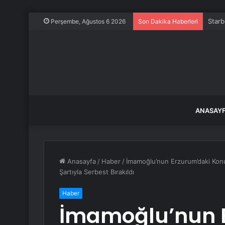
Starb
Perşembe, Ağustos 6 2026
Son Dakika Haberleri
ANASAY
Anasayfa
/
Haber
/
İmamoğlu’nun Erzurum’daki Konuş
Şartıyla Serbest Bırakıldı
Haber
İmamoğlu’nun 