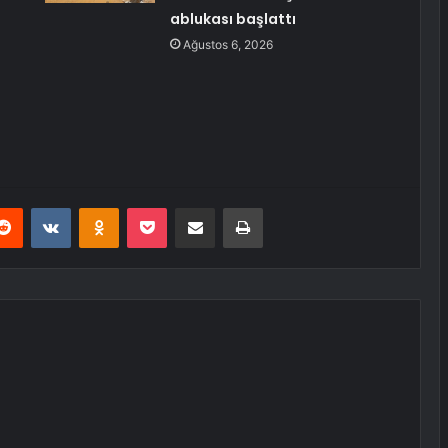
ablukası başlattı
Ağustos 6, 2026
erest
Reddit
VKontakte
Odnoklassniki
Pocket
E-Posta ile paylaş
Yazdır