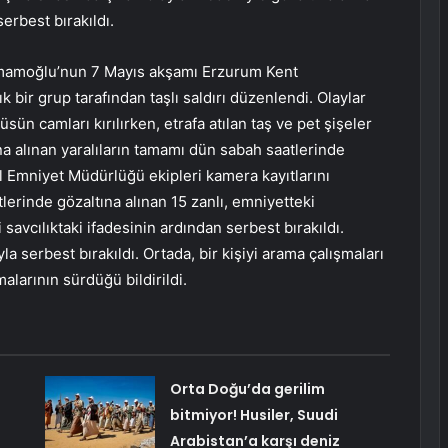
serbest bırakıldı.
İmamoğlu’nun 7 Mayıs akşamı Erzurum Kent
 bir grup tarafından taşlı saldırı düzenlendi. Olaylar
n camları kırılırken, etrafa atılan taş ve pet şişeler
na alınan yaralıların tamamı dün sabah saatlerinde
 İl Emniyet Müdürlüğü ekipleri kamera kayıtlarını
tlerinde gözaltına alınan 15 zanlı, emniyetteki
i savcılıktaki ifadesinin ardından serbest bırakıldı.
yla serbest bırakıldı. Ortada, bir kişiyi arama çalışmaları
malarının sürdüğü bildirildi.
Orta Doğu’da gerilim
bitmiyor! Husiler, Suudi
Arabistan’a karşı deniz