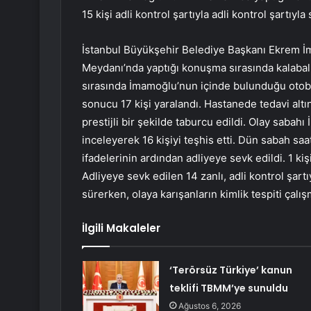
15 kişi adli kontrol şartıyla adli kontrol şartıyla 
İstanbul Büyükşehir Belediye Başkanı Ekrem 
Meydanı’nda yaptığı konuşma sırasında kalabalık
sırasında İmamoğlu’nun içinde bulunduğu otobüsü
sonucu 17 kişi yaralandı. Hastanede tedavi altı
prestijli bir şekilde taburcu edildi. Olay sabahı
inceleyerek 16 kişiyi teşhis etti. Dün sabah saa
ifadelerinin ardından adliyeye sevk edildi. 1 kiş
Adliyeye sevk edilen 14 zanlı, adli kontrol şartı
sürerken, olaya karışanların kimlik tespiti çalış
İlgili Makaleler
‘Terörsüz Türkiye’ kanun
teklifi TBMM’ye sunuldu
Ağustos 6, 2026