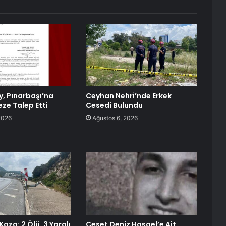
y, Pınarbaşı’na
Ceyhan Nehri’nde Erkek
ze Talep Etti
Cesedi Bulundu
2026
Ağustos 6, 2026
aza: 2 Ölü, 3 Yaralı
Ceset Deniz Hoşgel’e Ait