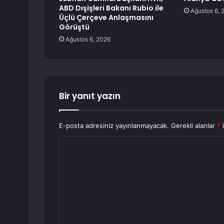
ABD Dışişleri Bakanı Rubio ile
Ağustos 6, 
Üçlü Çerçeve Anlaşmasını
Görüştü
Ağustos 6, 2026
Bir yanıt yazın
E-posta adresiniz yayınlanmayacak.
Gerekli alanlar
*
i
Y
o
r
u
m
*