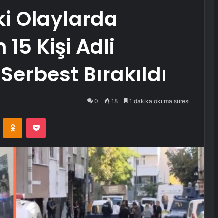
i Olaylarda
 15 Kişi Adli
 Serbest Bırakıldı
0
18
1 dakika okuma süresi
VKontakte
Odnoklassniki
Pocket