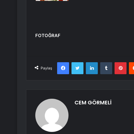
FOTOĞRAF
Facebook
Twitter
LinkedIn
Tumblr
Pint
Paylaş
CEM GÖRMELİ