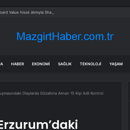
oard Value hisse alımıyla Shake Shack yükseldi
FA
HABER
EKONOMI
SAĞLIK
TEKNOLOJI
YAŞAM
masındaki Olaylarda Gözaltına Alınan 15 Kişi Adli Kontrol
Erzurum’daki