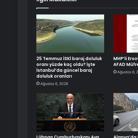
25 Temmuz İSKİ baraj doluluk
MHP’li Erso
oranı yüzde kaç oldu? İşte
AFAD Müfre
İstanbul’da güncel baraj
Ağustos 6, 
doluluk oranları
Ağustos 6, 2026
Lübnan Cumhurbaşkanı Avn,
Alanya’da K