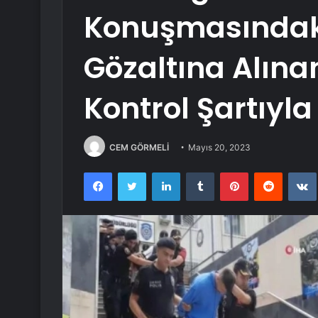
Konuşmasındak
Gözaltına Alınan
Kontrol Şartıyla
CEM GÖRMELİ
Mayıs 20, 2023
Facebook
Twitter
LinkedIn
Tumblr
Pinterest
Reddit