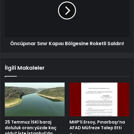
Öncüpınar Sınır Kapısı Bölgesine Roketli Saldırı!
İlgili Makaleler
25 Temmuz İSKİ baraj
MHP’li Ersoy, Pınarbaşı’na
doluluk oranı yüzde kaç
AFAD Müfreze Talep Etti
oldu? İşte İstanbul’da