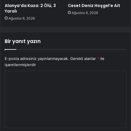
Alanya’da Kaza: 2 Ölü, 3
Ceset Deniz Hoşgel’e Ait
Yaralı
Ağustos 6, 2026
Ağustos 6, 2026
Bir yanıt yazın
E-posta adresiniz yayınlanmayacak.
Gerekli alanlar
*
ile
işaretlenmişlerdir
Y
o
r
u
m
*