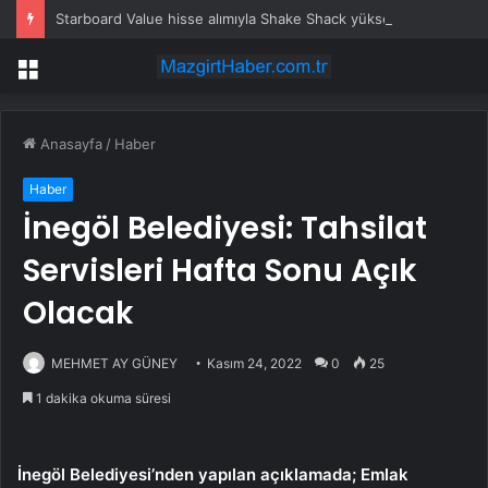
Starboard Value hisse alımıyla Shake Shack yükseldi
Menü
Anasayfa
/
Haber
Haber
İnegöl Belediyesi: Tahsilat
Servisleri Hafta Sonu Açık
Olacak
MEHMET AY GÜNEY
Kasım 24, 2022
0
25
1 dakika okuma süresi
İnegöl Belediyesi’nden yapılan açıklamada; Emlak