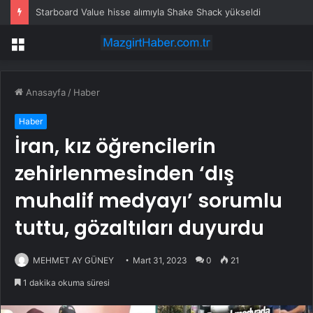
Starboard Value hisse alımıyla Shake Shack yükseldi
Menü
Anasayfa
/
Haber
Haber
İran, kız öğrencilerin
zehirlenmesinden ‘dış
muhalif medyayı’ sorumlu
tuttu, gözaltıları duyurdu
MEHMET AY GÜNEY
Mart 31, 2023
0
21
1 dakika okuma süresi