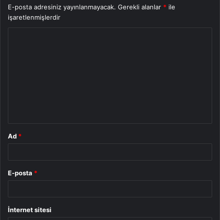
E-posta adresiniz yayınlanmayacak.
Gerekli alanlar
*
ile
işaretlenmişlerdir
Y
o
r
u
m
*
Ad
*
E-posta
*
İnternet sitesi