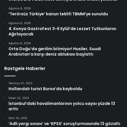
Ağustos 6, 2026
‘Terörsüz Türkiye’ kanun teklifi TBMM’ye sunuldu
Ağustos 6, 2026
4. Konya GastroFest 3-6 Eylül’de Lezzet Tutkunlarını
Ağırlayacak
Ağustos 6, 2026
Orta Doğu’da gerilim bitmiyor! Husiler, Suudi
Arabistan’a karşı deniz ablukası başlattı
Rastgele Haberler
Temmuz 31, 2023
Hollandalı turist Bursa’da kayboldu
Nisan 22, 2024
İstanbul’daki havalimanlarının yolcu sayısı yüzde 13
arttı
Ekim 16, 2025
‘Adli yargı sınavı’ ve ‘KPSS’ soruşturmasında 13 gözaltı