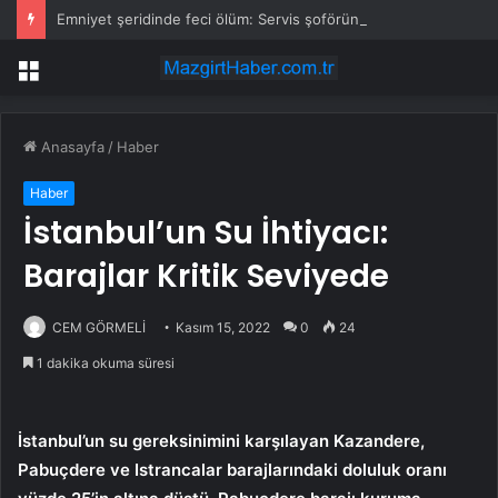
Emniyet şeridinde feci ölüm: Servis şoförüne midibüs çarptı
Menü
Anasayfa
/
Haber
Haber
İstanbul’un Su İhtiyacı:
Barajlar Kritik Seviyede
CEM GÖRMELİ
Kasım 15, 2022
0
24
1 dakika okuma süresi
İstanbul’un su gereksinimini karşılayan Kazandere,
Pabuçdere ve Istrancalar barajlarındaki doluluk oranı