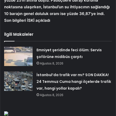
yüzde 25’in altına düştü. Pabuçdere barajı kuruma
noktasına ulaşırken, İstanbul’un su ihtiyacının sağlandığı
10 barajın genel doluluk oranı ise yüzde 36,87’ye indi.
Son bilgileri İSKİ açıkladı
İlgili Makaleler
Emniyet şeridinde feci ölüm: Servis
şoförüne midibüs çarptı
Ağustos 8, 2026
İstanbul’da trafik var mı? SON DAKİKA!
24 Temmuz Cuma hangi ilçelerde trafik
var, hangi yollar kapalı?
Ağustos 8, 2026