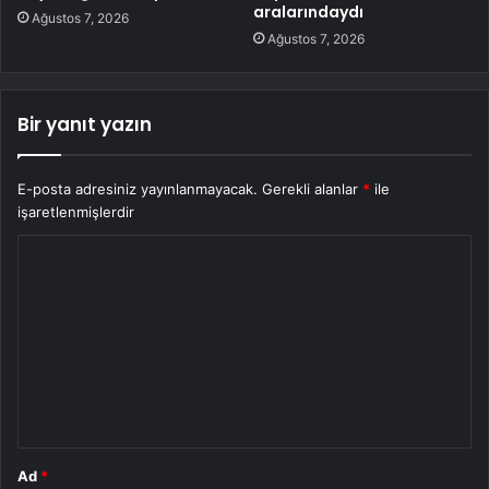
aralarındaydı
Ağustos 7, 2026
Ağustos 7, 2026
Bir yanıt yazın
E-posta adresiniz yayınlanmayacak.
Gerekli alanlar
*
ile
işaretlenmişlerdir
Y
o
r
u
m
*
Ad
*