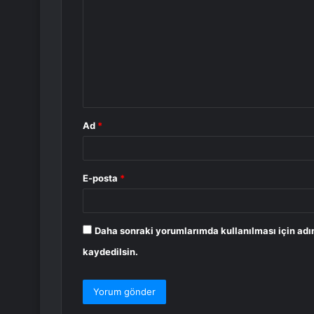
o
r
u
m
*
Ad
*
E-posta
*
Daha sonraki yorumlarımda kullanılması için adı
kaydedilsin.