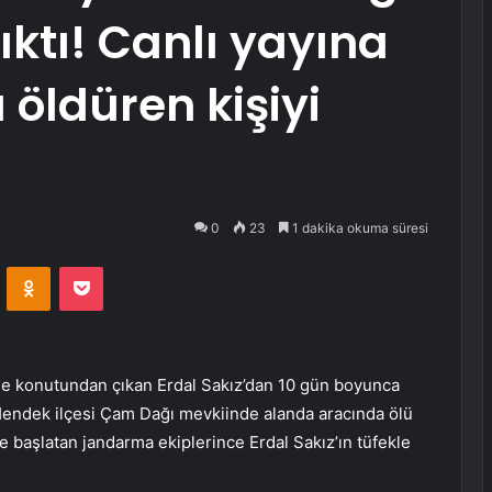
ıktı! Canlı yayına
 öldüren kişiyi
0
23
1 dakika okuma süresi
VKontakte
Odnoklassniki
Pocket
de konutundan çıkan Erdal Sakız’dan 10 gün boyunca
 Hendek ilçesi Çam Dağı mevkiinde alanda aracında ölü
e başlatan jandarma ekiplerince Erdal Sakız’ın tüfekle