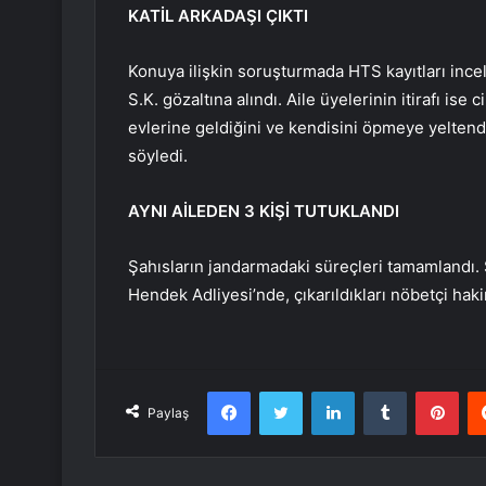
KATİL ARKADAŞI ÇIKTI
Konuya ilişkin soruşturmada HTS kayıtları incel
S.K. gözaltına alındı. Aile üyelerinin itirafı is
evlerine geldiğini ve kendisini öpmeye yeltend
söyledi.
AYNI AİLEDEN 3 KİŞİ TUTUKLANDI
Şahısların jandarmadaki süreçleri tamamlandı. S
Hendek Adliyesi’nde, çıkarıldıkları nöbetçi hak
Facebook
Twitter
LinkedIn
Tumblr
Pint
Paylaş