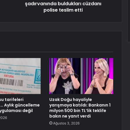
şadırvanında buldukları cüzdanı
polise teslim etti
u tarifeleri
Uzak Doğu hayaliyle
… Aylık güncelleme
yarışmaya katıldı: Bankanın 1
ygulaması değil
milyon 500 bin TL’lik teklife
bakın ne yanıt verdi
2026
Ağustos 3, 2026