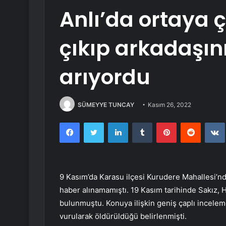
Anlı’da ortaya ç
çıkıp arkadaşını
arıyordu
SÜMEYYE TUNCAY
Kasım 26, 2022
Facebook
Twitter
LinkedIn
Tumblr
Pinterest
Reddit
9 Kasım’da Karasu ilçesi Kurudere Mahallesi’n
haber alınamamıştı. 19 Kasım tarihinde Sakız,
bulunmuştu. Konuya ilişkin geniş çaplı incelem
vurularak öldürüldüğü belirlenmişti.