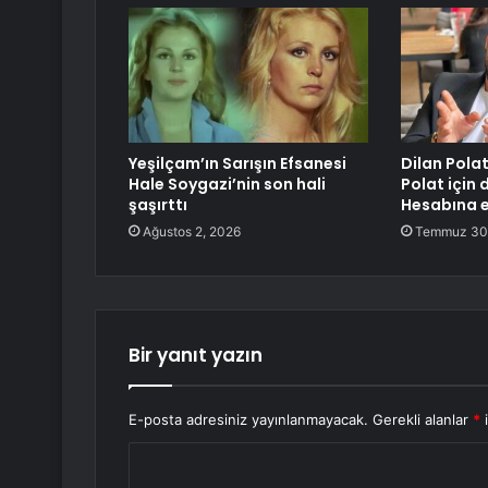
Yeşilçam’ın Sarışın Efsanesi
Dilan Pola
Hale Soygazi’nin son hali
Polat için d
şaşırttı
Hesabına e
Ağustos 2, 2026
Temmuz 30
Bir yanıt yazın
E-posta adresiniz yayınlanmayacak.
Gerekli alanlar
*
i
Y