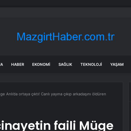
a’yı hareketlendiren iddia: 9 İYİ Partili vekil MHP’ye geçecek
FA
HABER
EKONOMI
SAĞLIK
TEKNOLOJI
YAŞAM
e Anlı’da ortaya çıktı! Canlı yayına çıkıp arkadaşını öldüren
nayetin faili Müge