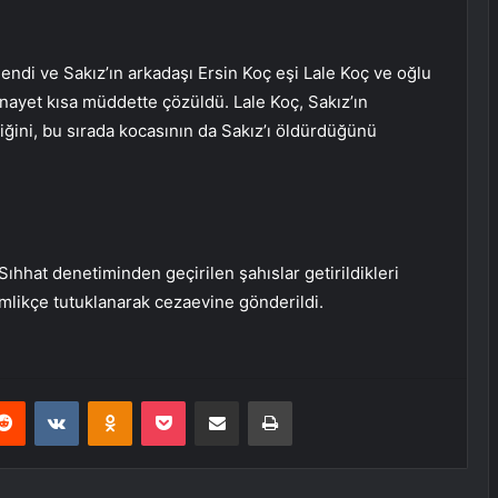
endi ve Sakız’ın arkadaşı Ersin Koç eşi Lale Koç ve oğlu
e cinayet kısa müddette çözüldü. Lale Koç, Sakız’ın
iğini, bu sırada kocasının da Sakız’ı öldürdüğünü
ıhhat denetiminden geçirilen şahıslar getirildikleri
imlikçe tutuklanarak cezaevine gönderildi.
erest
Reddit
VKontakte
Odnoklassniki
Pocket
E-Posta ile paylaş
Yazdır