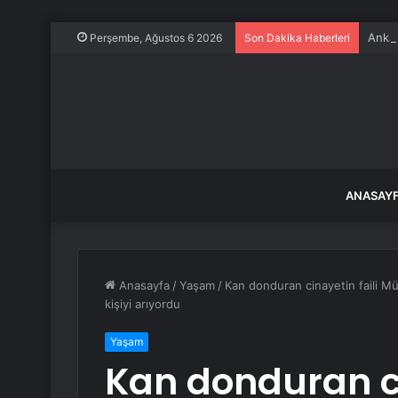
Ankar
Perşembe, Ağustos 6 2026
Son Dakika Haberleri
ANASAY
Anasayfa
/
Yaşam
/
Kan donduran cinayetin faili Müg
kişiyi arıyordu
Yaşam
Kan donduran ci