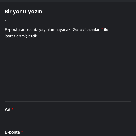
Bir yanıt yazın
E-posta adresiniz yayınlanmayacak.
Gerekli alanlar
*
ile
işaretlenmişlerdir
Y
o
r
u
m
*
Ad
*
E-posta
*