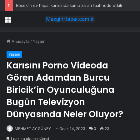
Böcek’in ev hapsi kararında kamu zararı taahhüdü etkili
Menü
Anasayfa
/
Yaşam
Yaşam
Karısını Porno Videoda
Gören Adamdan Burcu
Biricik’in Oyunculuğuna
Bugün Televizyon
Dünyasında Neler Oluyor?
MEHMET AY GÜNEY
Ocak 14, 2023
0
23
1 dakika okuma süresi