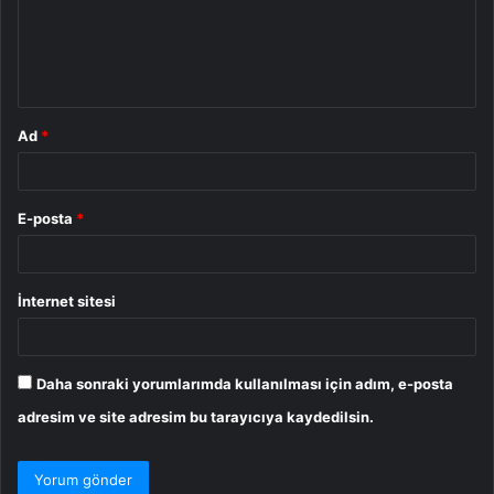
u
m
*
Ad
*
E-posta
*
İnternet sitesi
Daha sonraki yorumlarımda kullanılması için adım, e-posta
adresim ve site adresim bu tarayıcıya kaydedilsin.