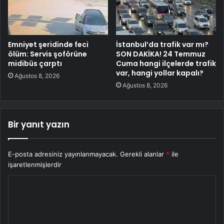
Emniyet şeridinde feci
İstanbul’da trafik var mı?
ölüm: Servis şoförüne
SON DAKİKA! 24 Temmuz
midibüs çarptı
Cuma hangi ilçelerde trafik
var, hangi yollar kapalı?
Ağustos 8, 2026
Ağustos 8, 2026
Bir yanıt yazın
E-posta adresiniz yayınlanmayacak.
Gerekli alanlar
*
ile
işaretlenmişlerdir
Y
o
r