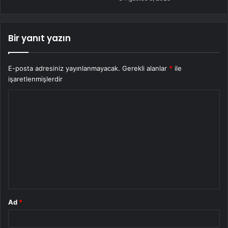
Bir yanıt yazın
E-posta adresiniz yayınlanmayacak.
Gerekli alanlar
*
ile
işaretlenmişlerdir
Y
o
r
u
m
*
Ad
*