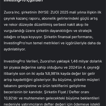
InvestingPro İçgörüleri
Zuora Inc. şirketinin (NYSE: ZUO) 2025 mali yılına ilişkin ilk
çeyrek kazanç raporu, abonelik gelirlerindeki güçlü artış
ve rekor düzeyde düzeltilmiş serbest nakit akışı ile
vurgulandığı üzere şirketin dayanıklılığını ve stratejik
odağını ortaya koyuyor. Şirketin finansal performansı,
InvestingPro’nun temel metrikleri ve içgörüleriyle daha da
aydınlatılıyor.
InvestingPro Verileri, Zuora’nın yaklaşık 1,46 milyar dolarlık
bir piyasa değerine sahip olduğunu ve 2024’ün 4. çeyreği
itibariyle son on iki ayda %8,98’lik kayda değer bir gelir
artışı kaydettiğini gösteriyor. Bu büyüme, şirketin müşteri
tabanını genişletme ve ürün tekliflerini geliştirme
becerisinin bir kanıtıdır. Şirketin Fiyat / Defter oranı
10,92’dir ve muhtemelen gelecekteki büyüme beklentileri
nedeniyle yatırımcıların defter değeri için ödemeye istekli