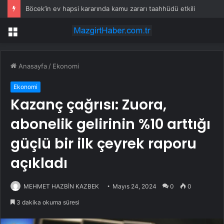
Böcek’in ev hapsi kararında kamu zararı taahhüdü etkili
Menü
Anasayfa
/
Ekonomi
Ekonomi
Kazanç çağrısı: Zuora,
abonelik gelirinin %10 arttığı
güçlü bir ilk çeyrek raporu
açıkladı
MEHMET HAZBİN KAZBEK
Mayıs 24, 2024
0
0
3 dakika okuma süresi