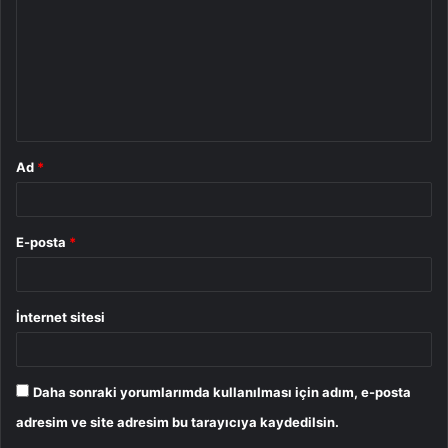
r
u
m
*
Ad
*
E-posta
*
İnternet sitesi
Daha sonraki yorumlarımda kullanılması için adım, e-posta
adresim ve site adresim bu tarayıcıya kaydedilsin.