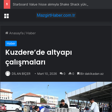
Starboard Value hisse alımıyla Shake Shack yükseldi
Menü
Anasayfa
/
Haber
Haber
Kuzdere’de altyapı
çalışmaları
DİLAN BİÇER
Mart 10, 2026
0
0
Bir dakikadan az