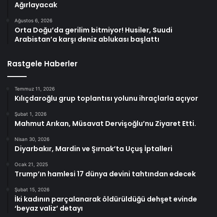
Ağırlayacak
Ağustos 6, 2026
Orta Doğu’da gerilim bitmiyor! Husiler, Suudi
Arabistan’a karşı deniz ablukası başlattı
Rastgele Haberler
Temmuz 11, 2026
Kılıçdaroğlu grup toplantısı yolunu ihraçlarla açıyor
Şubat 1, 2026
Mahmut Arıkan, Müsavat Dervişoğlu’nu Ziyaret Etti.
Nisan 30, 2026
Diyarbakır, Mardin ve Şırnak’ta Uçuş İptalleri
Ocak 21, 2025
Trump’ın hamlesi 17 dünya devini tahtından edecek
Şubat 15, 2026
İki kadının parçalanarak öldürüldüğü dehşet evinde
‘beyaz valiz’ detayı