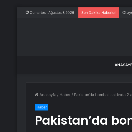
Otoyo
Cumartesi, Ağustos 8 2026
Son Dakika Haberleri
ANASAY
Anasayfa
/
Haber
/
Pakistan’da bombalı saldırıda 2 
Haber
Pakistan’da bom