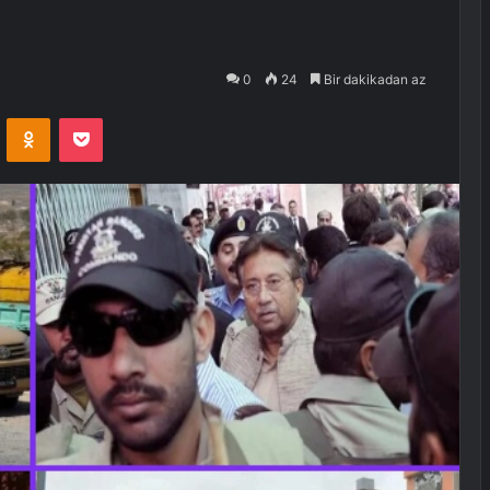
0
24
Bir dakikadan az
VKontakte
Odnoklassniki
Pocket