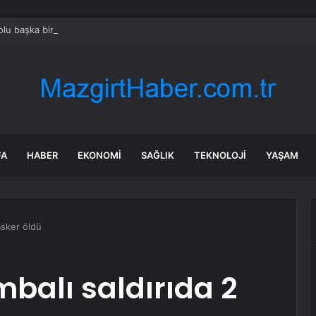
lu başka bir renge boyadılar: Sıcaklık 10 derece birden çakıldı
FA
HABER
EKONOMI
SAĞLIK
TEKNOLOJI
YAŞAM
asker öldü
balı saldırıda 2