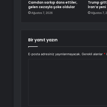
Camdan sarkıp dans ettiler,
Trump gitti
gelen cezayla şoke oldular
İran’a yeni
Ağustos 7, 2026
Ağustos 7, 
Bir yanıt yazın
E-posta adresiniz yayınlanmayacak.
Gerekli alanlar
*
i
Y
o
r
u
m
*