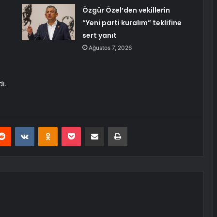
Özgür Özel’den vekillerin
“Yeni parti kuralım” teklifine
sert yanıt
Ağustos 7, 2026
dı.
erest
Reddit
VKontakte
Odnoklassniki
Pocket
E-Posta ile paylaş
Yazdır