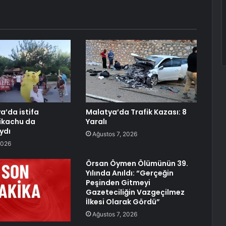
a’da istifa
Malatya’da Trafik Kazası: 8
ikachu da
Yaralı
ydı
Ağustos 7, 2026
2026
Örsan Öymen Ölümünün 39.
Yılında Anıldı: “Gerçeğin
Peşinden Gitmeyi
Gazeteciliğin Vazgeçilmez
İlkesi Olarak Gördü”
Ağustos 7, 2026