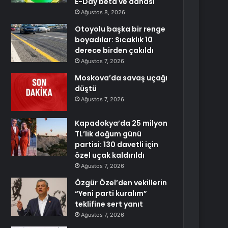
E-Day beta ve dahası
Ağustos 8, 2026
Otoyolu başka bir renge
boyadılar: Sıcaklık 10
derece birden çakıldı
Ağustos 7, 2026
Moskova’da savaş uçağı
düştü
Ağustos 7, 2026
Kapadokya’da 25 milyon
TL’lik doğum günü
partisi: 130 davetli için
özel uçak kaldırıldı
Ağustos 7, 2026
Özgür Özel’den vekillerin
“Yeni parti kuralım”
teklifine sert yanıt
Ağustos 7, 2026