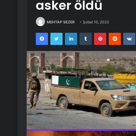
asker öldü
MEHTAP SEZER
Şubat 10, 2023
Facebook
Twitter
LinkedIn
Tumblr
Pinterest
Reddit