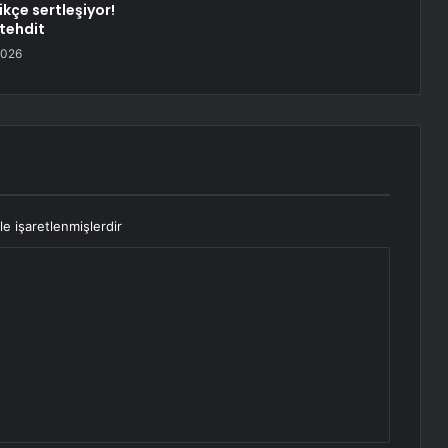
kçe sertleşiyor!
 tehdit
2026
le işaretlenmişlerdir