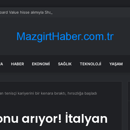
oard Value hisse alımıyla Shake Shack yükseldi
FA
HABER
EKONOMI
SAĞLIK
TEKNOLOJI
YAŞAM
n tenisçi kariyerini bir kenara bıraktı, hırsızlığa başladı
onu arıyor! İtalyan