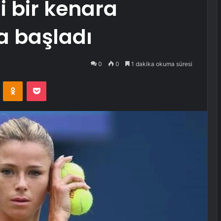
ni bir kenara
ğa başladı
0
0
1 dakika okuma süresi
VKontakte
Odnoklassniki
Pocket