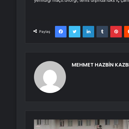
yenildiği maçtı.Giorgi, tenis dışında lüks iç çam
Facebook
Twitter
LinkedIn
Tumblr
Pint
Paylaş
MEHMET HAZBİN KAZB