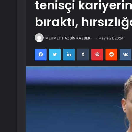
tenisçi kariyeri
bıraktı, hırsızlı
MEHMET HAZBİN KAZBEK
Mayıs 21, 2024
Facebook
Twitter
LinkedIn
Tumblr
Pinterest
Reddit