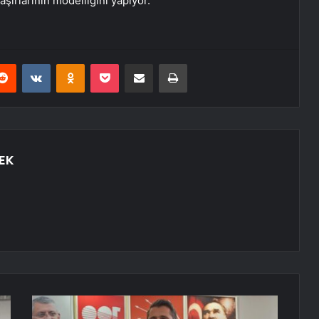
aşırlarının modelliğini yapıyor.
erest
Reddit
VKontakte
Odnoklassniki
Pocket
E-Posta ile paylaş
Yazdır
EK