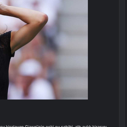
iralayan Giorgi’nin eski ev sahibi, altı aylık kirasını