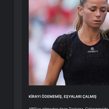
KİRAYI ÖDEMEMİŞ, EŞYALARI ÇALMIŞ
ABD’ye gitmeden önce Toskana, Calenzano’da ev k