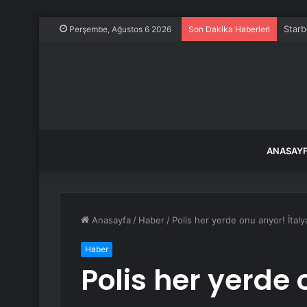
Starb
Perşembe, Ağustos 6 2026
Son Dakika Haberleri
ANASAY
Anasayfa
/
Haber
/
Polis her yerde onu arıyor! İtalya
Haber
Polis her yerde 