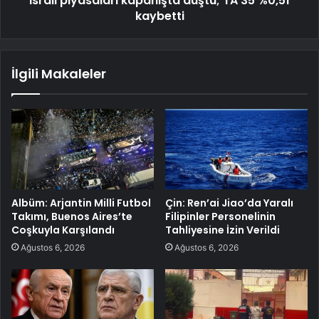
İsrail piyasaları kapanışta düştü; TA 35 %0,51
kaybetti
İlgili Makaleler
Albüm: Arjantin Milli Futbol
Çin: Ren’ai Jiao’da Yaralı
Takımı, Buenos Aires’te
Filipinler Personelinin
Coşkuyla Karşılandı
Tahliyesine İzin Verildi
Ağustos 6, 2026
Ağustos 6, 2026