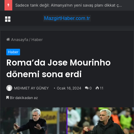
Sadece tank değil: Almanya’nın yeni savaş planı dikkat çekti
Menü
Anasayfa
/
Haber
Haber
Roma’da Jose Mourinho
dönemi sona erdi
MEHMET AY GÜNEY
Ocak 16, 2024
0
11
Bir dakikadan az