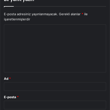
E-posta adresiniz yayınlanmayacak.
Gerekli alanlar
*
ile
işaretlenmişlerdir
Y
o
r
u
m
*
Ad
*
E-posta
*