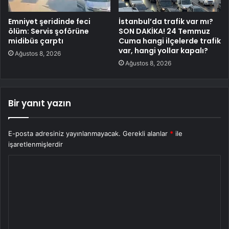
Emniyet şeridinde feci
İstanbul’da trafik var mı?
ölüm: Servis şoförüne
SON DAKİKA! 24 Temmuz
midibüs çarptı
Cuma hangi ilçelerde trafik
var, hangi yollar kapalı?
Ağustos 8, 2026
Ağustos 8, 2026
Bir yanıt yazın
E-posta adresiniz yayınlanmayacak.
Gerekli alanlar
*
ile
işaretlenmişlerdir
Y
o
r
u
m