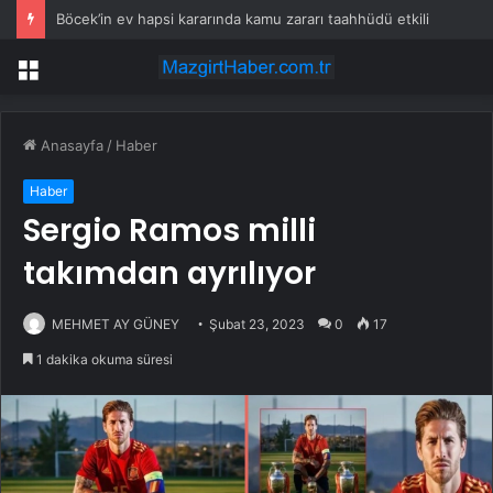
Böcek’in ev hapsi kararında kamu zararı taahhüdü etkili
Menü
Anasayfa
/
Haber
Haber
Sergio Ramos milli
takımdan ayrılıyor
MEHMET AY GÜNEY
Şubat 23, 2023
0
17
1 dakika okuma süresi