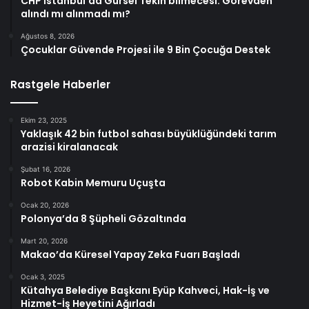
CHP İstanbul’da Gürsel Tekin bilmecesi: Görevden
alındı mı alınmadı mı?
Ağustos 8, 2026
Çocuklar Güvende Projesi ile 9 Bin Çocuğa Destek
Rastgele Haberler
Ekim 23, 2025
Yaklaşık 42 bin futbol sahası büyüklüğündeki tarım
arazisi kiralanacak
Şubat 16, 2026
Robot Kabin Memuru Uçuşta
Ocak 20, 2026
Polonya’da 8 Şüpheli Gözaltında
Mart 20, 2026
Makao’da Küresel Yapay Zeka Fuarı Başladı
Ocak 3, 2025
Kütahya Belediye Başkanı Eyüp Kahveci, Hak-İş ve
Hizmet-İş Heyetini Ağırladı