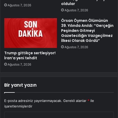
oldular
Ağustos 7, 2026
Ağustos 7, 2026
Örsan Öymen Ölümünün
39. Yılında Anıldı: “Gerçeğin
Peşinden Gitmeyi
Gazeteciliğin Vazgeçilmez
İlkesi Olarak Gördü”
Ağustos 7, 2026
Trump gittikçe sertleşiyor!
İran’a yeni tehdit
Ağustos 7, 2026
Bir yanıt yazın
E-posta adresiniz yayınlanmayacak.
Gerekli alanlar
*
ile
işaretlenmişlerdir
Y