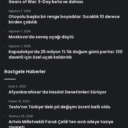
Gears of War: E-Day beta ve dahası
Ağustos 7, 2026
Otoyolu başka bir renge boyadılar: Sıcaklık 10 derece
birden çakıldı
Ağustos 7, 2026
Moskova’da savaş uçağı düştü
Ağustos 7, 2026
Kapadokya’da 25 milyon TL’lik doğum günü partisi: 130
davetli için özel uçak kaldırıldı
Rastgele Haberler
Eylül 4, 2025
Afyonkarahisar’da Hasılat Denetimleri Sürüyor
Kasım 15, 2023
Tesla’nın Türkiye’deki pil değişim ücreti belli oldu
Temmuz 29, 2026
Artvin Milletvekili Faruk Çelik’ten acılı aileye taziye
ziyareti