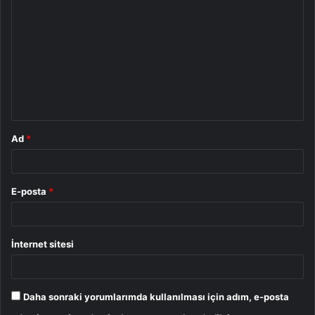
o
r
u
m
*
Ad
*
E-posta
*
İnternet sitesi
Daha sonraki yorumlarımda kullanılması için adım, e-posta