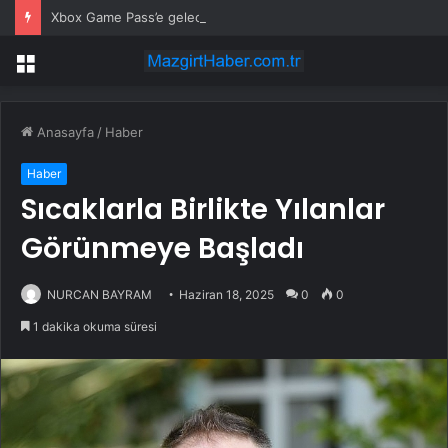
Xbox Game Pass’e gelecek yeni oyunlar açıklandı: Gears of War: E-Day beta ve dahası
Menü
Anasayfa
/
Haber
Haber
Sıcaklarla Birlikte Yılanlar
Görünmeye Başladı
NURCAN BAYRAM
Haziran 18, 2025
0
0
1 dakika okuma süresi