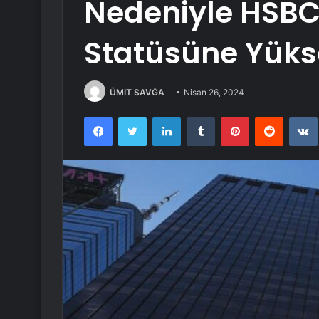
Nedeniyle HSBC
Statüsüne Yükse
ÜMİT SAVĞA
Nisan 26, 2024
Facebook
Twitter
LinkedIn
Tumblr
Pinterest
Reddit