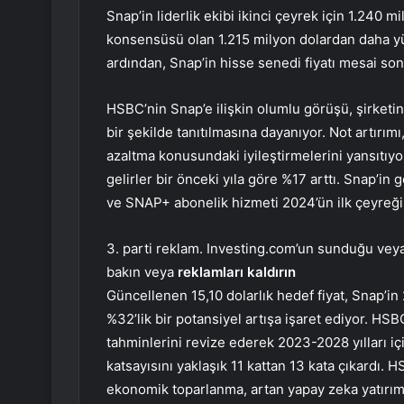
Snap’in liderlik ekibi ikinci çeyrek için 1.240 
konsensüsü olan 1.215 milyon dolardan daha 
ardından, Snap’in hisse senedi fiyatı mesai son
HSBC’nin Snap’e ilişkin olumlu görüşü, şirketin
bir şekilde tanıtılmasına dayanıyor. Not artırımı,
azaltma konusundaki iyileştirmelerini yansıtıy
gelirler bir önceki yıla göre %17 arttı. Snap’in
ve SNAP+ abonelik hizmeti 2024’ün ilk çeyreği
3. parti reklam. Investing.com’un sunduğu veya 
bakın veya
reklamları kaldırın
Güncellenen 15,10 dolarlık hedef fiyat, Snap’in
%32’lik bir potansiyel artışa işaret ediyor. HSB
tahminlerini revize ederek 2023-2028 yılları 
katsayısını yaklaşık 11 kattan 13 kata çıkardı. 
ekonomik toparlanma, artan yapay zeka yatırım