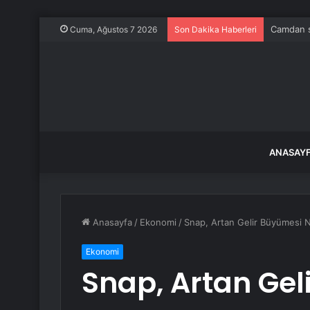
Camdan sa
Cuma, Ağustos 7 2026
Son Dakika Haberleri
ANASAY
Anasayfa
/
Ekonomi
/
Snap, Artan Gelir Büyümesi N
Ekonomi
Snap, Artan Gel