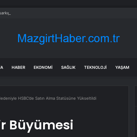
rkıp dans ettiler, gelen cezayla şoke oldular
FA
HABER
EKONOMI
SAĞLIK
TEKNOLOJI
YAŞAM
edeniyle HSBC’de Satın Alma Statüsüne Yükseltildi
ir Büyümesi