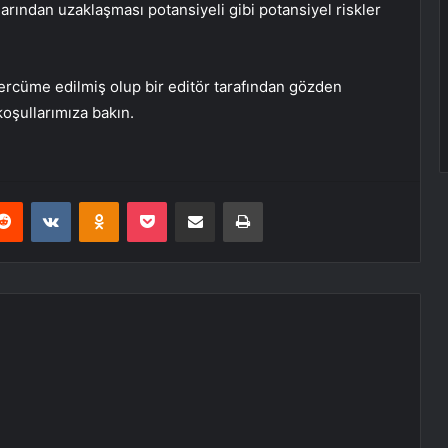
larından uzaklaşması potansiyeli gibi potansiyel riskler
ercüme edilmiş olup bir editör tarafından gözden
 koşullarımıza bakın.
erest
Reddit
VKontakte
Odnoklassniki
Pocket
E-Posta ile paylaş
Yazdır