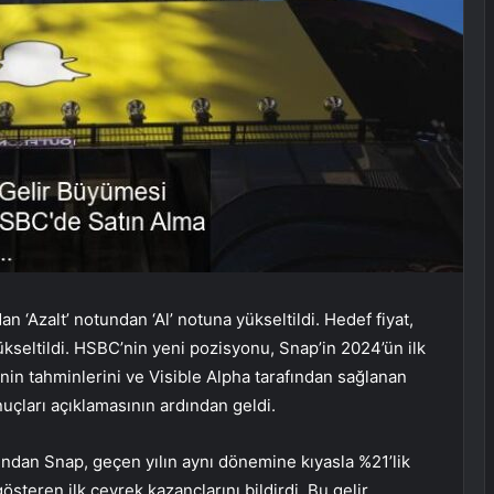
‘Azalt’ notundan ‘Al’ notuna yükseltildi. Hedef fiyat,
ükseltildi. HSBC’nin yeni pozisyonu, Snap’in 2024’ün ilk
nin tahminlerini ve Visible Alpha tarafından sağlanan
onuçları açıklamasının ardından geldi.
dan Snap, geçen yılın aynı dönemine kıyasla %21’lik
 gösteren ilk çeyrek kazançlarını bildirdi. Bu gelir