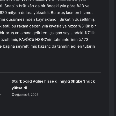
. Snap’in brüt kârı da bir önceki yıla göre %13 ve
 620 milyon dolara yükseldi. Bu artış kısmen hizmet
lerini düşürmesinden kaynaklandı. Şirketin düzeltilmiş
leşti; bu rakam geçen yıla kıyasla yalnızca %3’lük bir
 artış anlamına gelirken, çalışan sayısındaki %7’lik
 düzeltilmiş FAVÖK’ü HSBC’nin tahminlerinin %173
se başına seyreltilmiş kazanç da tahmin edilen tutarın
Starboard Value hisse alımıyla Shake Shack
yükseldi
r
Ağustos 6, 2026