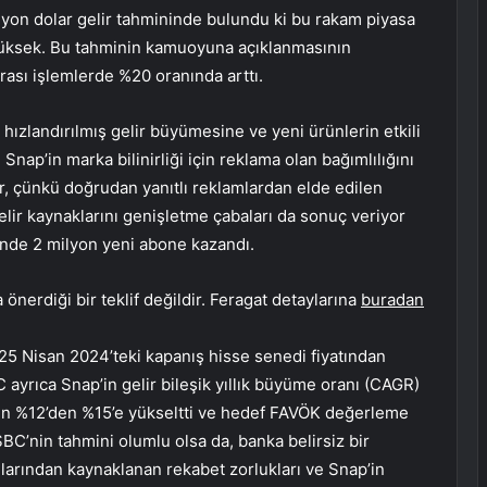
milyon dolar gelir tahmininde bulundu ki bu rakam piyasa
yüksek. Bu tahminin kamuoyuna açıklanmasının
rası işlemlerde %20 oranında arttı.
 hızlandırılmış gelir büyümesine ve yeni ürünlerin etkili
 Snap’in marka bilinirliği için reklama olan bağımlılığını
or, çünkü doğrudan yanıtlı reklamlardan elde edilen
 gelir kaynaklarını genişletme çabaları da sonuç veriyor
nde 2 milyon yeni abone kazandı.
önerdiği bir teklif değildir. Feragat detaylarına
buradan
 25 Nisan 2024’teki kapanış hisse senedi fiyatından
C ayrıca Snap’in gelir bileşik yıllık büyüme oranı (CAGR)
için %12’den %15’e yükseltti ve hedef FAVÖK değerleme
HSBC’nin tahmini olumlu olsa da, banka belirsiz bir
larından kaynaklanan rekabet zorlukları ve Snap’in