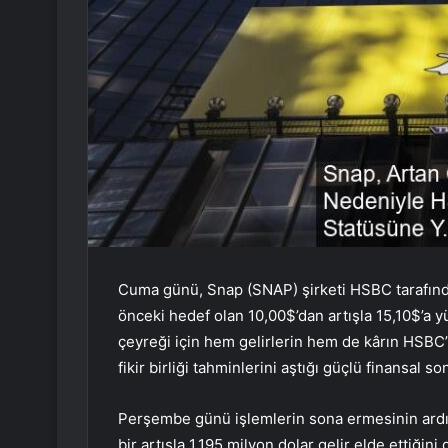
Cuma günü, Snap (SNAP) şirketi HSBC tarafından 
önceki hedef olan 10,00$’dan artışla 15,10$’a y
çeyreği için hem gelirlerin hem de kârın HSBC’
fikir birliği tahminlerini aştığı güçlü finansal s
Perşembe günü işlemlerin sona ermesinin ardın
bir artışla 1.195 milyon dolar gelir elde ettiğini