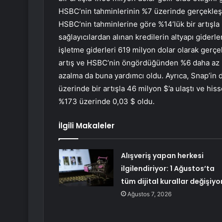
HSBC’nin tahminlerinin %7 üzerinde gerçekleşti
HSBC’nin tahminlerine göre %14’lük bir artışla
sağlayıcılardan alınan kredilerin altyapı gider
işletme giderleri 619 milyon dolar olarak gerçek
artış ve HSBC’nin öngördüğünden %6 daha az bir
azalma da buna yardımcı oldu. Ayrıca, Snap’in
üzerinde bir artışla 46 milyon $’a ulaştı ve his
%173 üzerinde 0,03 $ oldu.
İlgili Makaleler
Alışveriş yapan herkesi
ilgilendiriyor: 1 Ağustos’ta
tüm dijital kurallar değişiyo
Ağustos 7, 2026