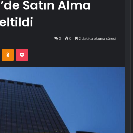
’de Satın Alma
ltildi
0
0
2 dakika okuma süresi
VKontakte
Odnoklassniki
Pocket