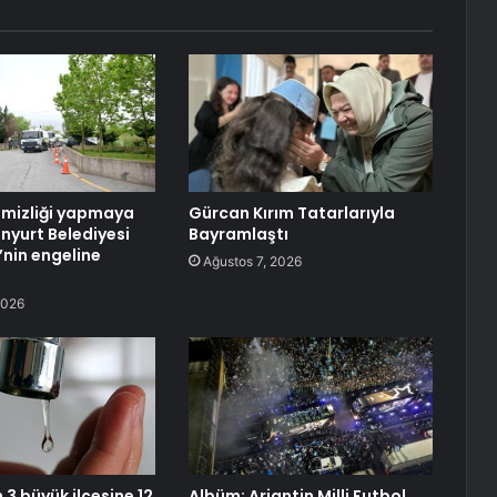
emizliği yapmaya
Gürcan Kırım Tatarlarıyla
enyurt Belediyesi
Bayramlaştı
B’nin engeline
Ağustos 7, 2026
2026
 3 büyük ilçesine 12
Albüm: Arjantin Milli Futbol