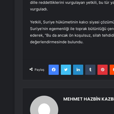
dille reddettiklerini vurgulayan yetkili, bu tür 
vurguladı.
Yetkili, Suriye hükümetinin kalıcı siyasi çözümü
Suriye’nin egemenliği ile toprak bütünlüğü çe
ederek, “Bu da ancak ön koşulsuz, silah tehdidi
değerlendirmesinde bulundu.
Facebook
Twitter
LinkedIn
Tumblr
Pint
Paylaş
MEHMET HAZBİN KAZB