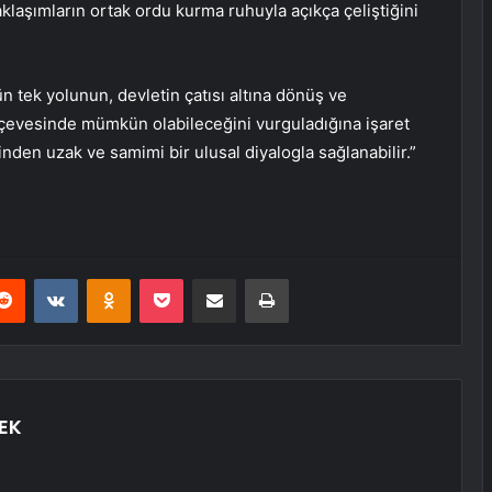
yaklaşımların ortak ordu kurma ruhuyla açıkça çeliştiğini
n tek yolunun, devletin çatısı altına dönüş ve
rçevesinde mümkün olabileceğini vurguladığına işaret
nden uzak ve samimi bir ulusal diyalogla sağlanabilir.”
erest
Reddit
VKontakte
Odnoklassniki
Pocket
E-Posta ile paylaş
Yazdır
EK