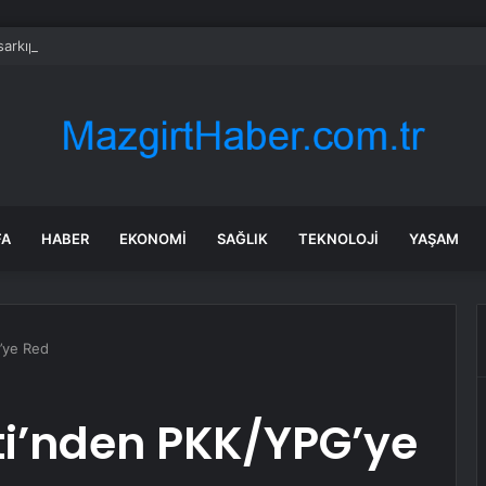
rkıp dans ettiler, gelen cezayla şoke oldular
FA
HABER
EKONOMI
SAĞLIK
TEKNOLOJI
YAŞAM
’ye Red
i’nden PKK/YPG’ye