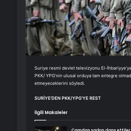
Suriye resmi devlet televizyonu El-İhbariyye’ye
PKK/ YPG’nin ulusal orduya tam entegre olmadan
etmeyeceklerini söyledi.
SURİYE’DEN PKK/YPG’YE REST
İlgili Makaleler
Camdan sarkıp dans ettiler