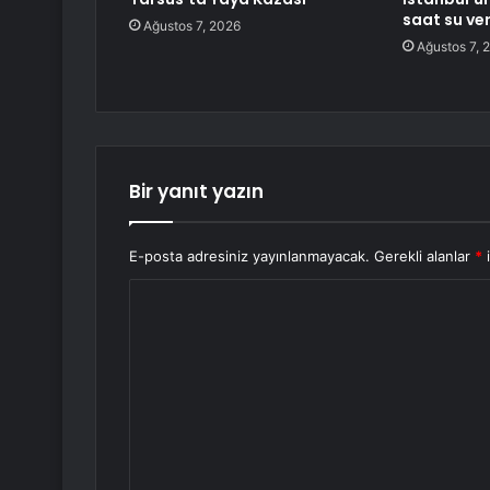
saat su ve
Ağustos 7, 2026
Ağustos 7, 
Bir yanıt yazın
E-posta adresiniz yayınlanmayacak.
Gerekli alanlar
*
i
Y
o
r
u
m
*