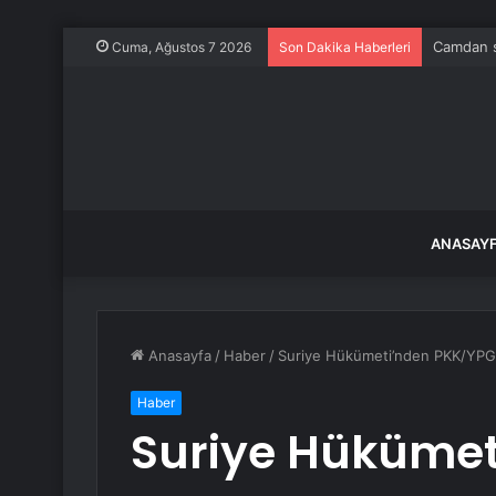
Camdan sa
Cuma, Ağustos 7 2026
Son Dakika Haberleri
ANASAY
Anasayfa
/
Haber
/
Suriye Hükümeti’nden PKK/YPG
Haber
Suriye Hükümet