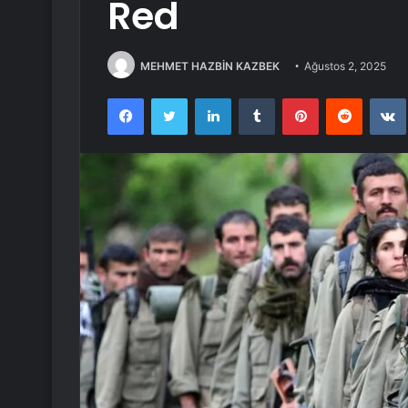
Red
MEHMET HAZBİN KAZBEK
Ağustos 2, 2025
Facebook
Twitter
LinkedIn
Tumblr
Pinterest
Reddit