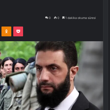
0
0
1 dakika okuma süresi
VKontakte
Odnoklassniki
Pocket