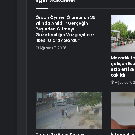
Örsan Öymen Ölümünün 39.
Yılında Anıldı: “Gerçeğin
Peşinden Gitmeyi
Gazeteciliğin Vazgeçilmez
İlkesi Olarak Gördü”
Ağustos 7, 2026
Mezarlık t
çalışan Es
ekipleri İB
takıldı
Ağustos 7, 
Tarsus’ta Yaya Kazası
İstanbul’un