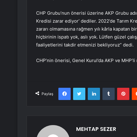
CHP Grubu’nun önerisi üzerine AKP Grubu adına K
Kredisi zarar ediyor’ dediler. 2022’de Tarım Kr
zararı olmamasına rağmen yılı kârla kapatan b
hiçbirinin ispatı yok, aslı yok. Lütfen güzel ça
faaliyetlerini takdir etmenizi bekliyoruz” dedi.
CHP’nin önerisi, Genel Kurul’da AKP ve MHP’li mi
Facebook
Twitter
LinkedIn
Tumblr
Pint
Paylaş
MEHTAP SEZER