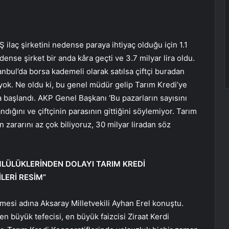
 ilaç şirketini nedense paraya ihtiyaç olduğu için 1.1
ense şirket bir anda kâra geçti ve 3.7 milyar lira oldu.
stanbul’da borsa kademeli olarak satılsa çiftçi buradan
 yok. Ne oldu ki, bu genel müdür gelip Tarım Kredi’ye
a başlandı. AKP Genel Başkanı ‘Bu pazarların sayısını
ndığını ve çiftçinin parasının gittiğini söylemiyor. Tarım
nin zararını az çok biliyoruz, 30 milyar liradan söz
MLÜLÜKLERİNDEN DOLAYI TARIM KREDİ
LERİ RESİM”
si adına Aksaray Milletvekili Ayhan Erel konuştu.
 en büyük tefecisi, en büyük faizcisi Ziraat Kerdi