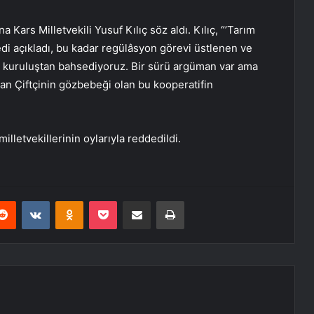
ars Milletvekili Yusuf Kılıç söz aldı. Kılıç, “’Tarım
edi açıkladı, bu kadar regülâsyon görevi üstlenen ve
ir kuruluştan bahsediyoruz. Bir sürü argüman var ama
lışan Çiftçinin gözbebeği olan bu kooperatifin
lletvekillerinin oylarıyla reddedildi.
erest
Reddit
VKontakte
Odnoklassniki
Pocket
E-Posta ile paylaş
Yazdır