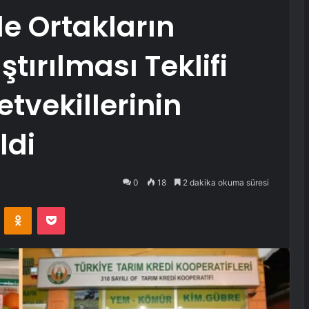
de Ortakların
tırılması Teklifi
tvekillerinin
ldi
0
18
2 dakika okuma süresi
VKontakte
Odnoklassniki
Pocket