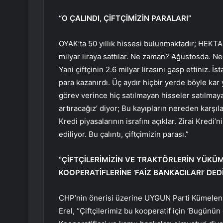
“O ÇALINDI, ÇİFTÇİMİZİN PARALARI”
OYAK’ta 50 yıllık hissesi bulunmaktadır; HEKTAŞ
milyar liraya sattılar. Ne zaman? Ağustosda. Ned
Yani çiftçinin 2.6 milyar lirasını gasp ettiniz. İ
para kazanırdı. Üç aydır hiçbir yerde böyle kar
görev verince hiç satılmayan hisseler satılmay
artıracağız’ diyor; Bu kayıpların nereden karşıla
Kredi piyasalarının israfını açıklar. Zirai Kredi’
ediliyor. Bu çalıntı, çiftçimizin parası.”
“ÇİFTÇİLERİMİZİN VE TRAKTÖRLERİN YÜKÜ
KOOPERATİFLERİNE ‘FAİZ BANKACILARI’ DEDİ
CHP’nin önerisi üzerine UYGUN Parti Kümelenme
Erel, “Çiftçilerimiz bu kooperatif için ‘Bugünün