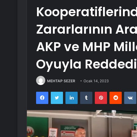
Kooperatiflerin
Zararlarının Araş
AKP ve MHP Mille
Oyuyla Reddedi
MEHTAP SEZER
Ocak 14, 2023
Facebook
Twitter
LinkedIn
Tumblr
Pinterest
Reddit