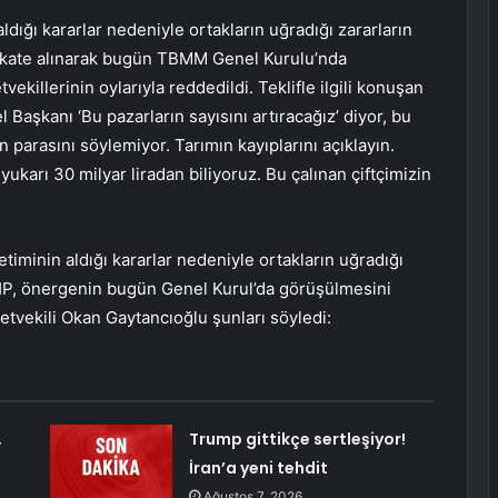
dığı kararlar nedeniyle ortakların uğradığı zararların
ikkate alınarak bugün TBMM Genel Kurulu’nda
ekillerinin oylarıyla reddedildi. Teklifle ilgili konuşan
Başkanı ‘Bu pazarların sayısını artıracağız’ diyor, bu
n parasını söylemiyor. Tarımın kayıplarını açıklayın.
yukarı 30 milyar liradan biliyoruz. Bu çalınan çiftçimizin
iminin aldığı kararlar nedeniyle ortakların uğradığı
 CHP, önergenin bugün Genel Kurul’da görüşülmesini
etvekili Okan Gaytancıoğlu şunları söyledi:
,
Trump gittikçe sertleşiyor!
İran’a yeni tehdit
Ağustos 7, 2026