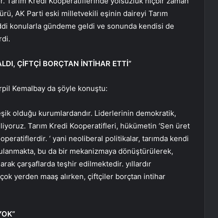
or. Tarım Kredi Kooperatiflerinde yolsuzluk hiçbir zaman
, AK Parti eski milletvekili eşinin daireyi Tarım
addi konularla gündeme geldi ve sonunda kendisi de
rdi.
DI, ÇİFTÇİ BORÇTAN İNTİHAR ETTİ”
rpil Kemalbay da şöyle konuştu:
eşik olduğu kurumlardandır. Liderlerinin demokratik,
iliyoruz. Tarım Kredi Kooperatifleri, hükümetin ‘Sen üret
peratiflerdir. ‘ yani neoliberal politikalar, tarımda kendi
ygulanmakta, bu da bir mekanizmaya dönüştürülerek,
rak çarşaflarda teşhir edilmektedir. yıllardır
rçok yerden maaş alırken, çiftçiler borçtan intihar
YOK”