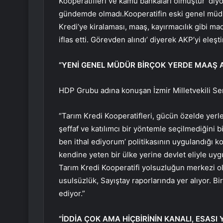
Kooperatifleri ve kamu bankaları olmuştur’ diy
gündemde olmadı.Kooperatifin eski genel müdürü
Kredi’ye kiralaması, maaş, kayırmacılık gibi m
iflas etti. Görevden alındı’ diyerek AKP’yi eleşti
“YENİ GENEL MÜDÜR BİRÇOK YERDE MAAŞ AL
HDP Grubu adına konuşan İzmir Milletvekili Se
“Tarım Kredi Kooperatifleri, gücün özelde yerl
şeffaf ve katılımcı bir yöntemle seçilmediğini b
ben ithal ediyorum’ politikasının uygulandığı koo
kendine yeten bir ülke yerine devlet eliyle u
Tarım Kredi Kooperatifi yolsuzluğun merkezi ola
usulsüzlük, Sayıştay raporlarında yer alıyor. Bi
ediyor.”
“İDDİA ÇOK AMA HİÇBİRİNİN KANALI, ESASI 