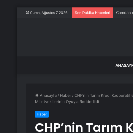
Camdan sa
Cuma, Ağustos 7 2026
Son Dakika Haberleri
ANASAY
Anasayfa
/
Haber
/
CHP’nin Tarım Kredi Kooperatifle
Milletvekillerinin Oyuyla Reddedildi
Haber
CHP’nin Tarım K