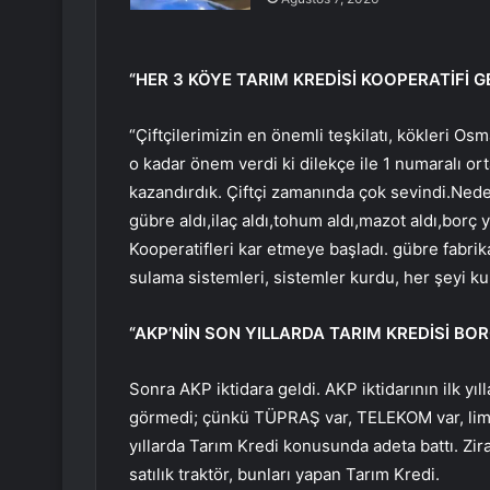
“HER 3 KÖYE TARIM KREDİSİ KOOPERATİFİ G
“Çiftçilerimizin en önemli teşkilatı, kökleri O
o kadar önem verdi ki dilekçe ile 1 numaralı or
kazandırdık. Çiftçi zamanında çok sevindi.Ned
gübre aldı,ilaç aldı,tohum aldı,mazot aldı,borç 
Kooperatifleri kar etmeye başladı. gübre fabrikala
sulama sistemleri, sistemler kurdu, her şeyi kur
“AKP’NİN SON YILLARDA TARIM KREDİSİ BO
Sonra AKP iktidara geldi. AKP iktidarının ilk yıl
görmedi; çünkü TÜPRAŞ var, TELEKOM var, limanl
yıllarda Tarım Kredi konusunda adeta battı. Zira
satılık traktör, bunları yapan Tarım Kredi.