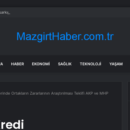
rkıp dans ettiler, gelen cezayla şoke oldular
FA
HABER
EKONOMI
SAĞLIK
TEKNOLOJI
YAŞAM
rinde Ortakların Zararlarının Araştırılması Teklifi AKP ve MHP
redi