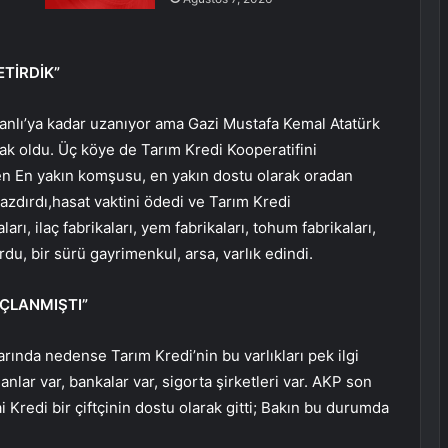
ETİRDİK”
smanlı’ya kadar uzanıyor ama Gazi Mustafa Kemal Atatürk
tak oldu. Üç köye de Tarım Kredi Kooperatifini
en En yakın komşusu, en yakın dostu olarak oradan
yazdırdı,hasat vaktini ödedi ve Tarım Kredi
rı, ilaç fabrikaları, yem fabrikaları, tohum fabrikaları,
du, bir sürü gayrimenkul, arsa, varlık edindi.
RÇLANMIŞTI”
larında nedense Tarım Kredi’nin bu varlıkları pek ilgi
ar var, bankalar var, sigorta şirketleri var. AKP son
i Kredi bir çiftçinin dostu olarak gitti; Bakın bu durumda