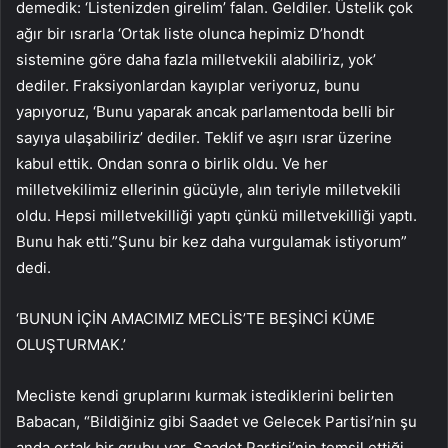
demedik: ‘Listenizden girelim’ falan. Geldiler. Üstelik çok
ağır bir ısrarla ‘Ortak liste olunca hepimiz D’hondt
sistemine göre daha fazla milletvekili alabiliriz, yok’
dediler. Fraksiyonlardan kayıplar veriyoruz, bunu
yapıyoruz, ‘Bunu yaparak ancak parlamentoda belli bir
sayıya ulaşabiliriz’ dediler. Teklif ve aşırı ısrar üzerine
kabul ettik. Ondan sonra o birlik oldu. Ve her
milletvekilimiz ellerinin gücüyle, alın teriyle milletvekili
oldu. Hepsi milletvekilliği yaptı çünkü milletvekilliği yaptı.
Bunu hak etti.”Şunu bir kez daha vurgulamak istiyorum”
dedi.
‘BUNUN İÇİN AMACIMIZ MECLİS’TE BEŞİNCİ KÜME
OLUŞTURMAK.’
Mecliste kendi gruplarını kurmak istediklerini belirten
Babacan, “Bildiğiniz gibi Saadet ve Gelecek Partisi’nin şu
anda ortak bir grubu var. Saadet Partisi’nin temsil ettiği