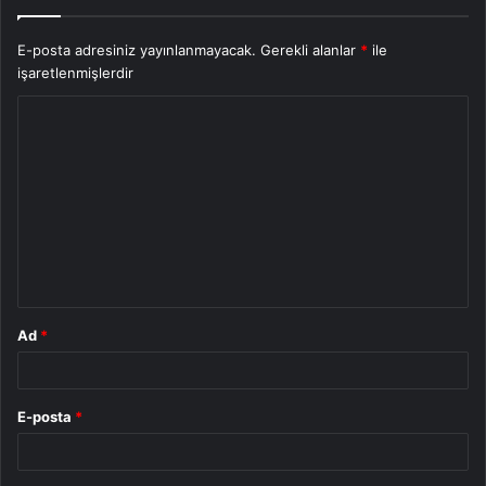
E-posta adresiniz yayınlanmayacak.
Gerekli alanlar
*
ile
işaretlenmişlerdir
Y
o
r
u
m
*
Ad
*
E-posta
*