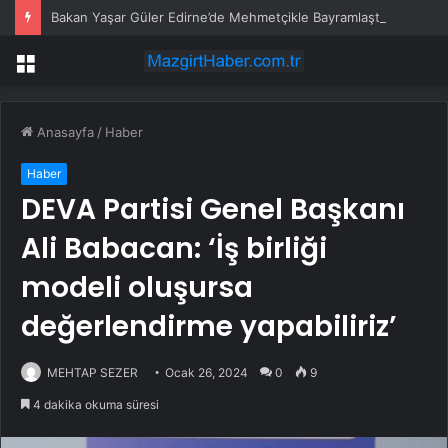
Bakan Yaşar Güler Edirne’de Mehmetçikle Bayramlaştı
Menü
Anasayfa
/
Haber
Haber
DEVA Partisi Genel Başkanı
Ali Babacan: ‘İş birliği
modeli oluşursa
değerlendirme yapabiliriz’
MEHTAP SEZER
Ocak 26, 2024
0
9
4 dakika okuma süresi