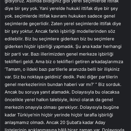
gidiyoruz. Aslında bildiğiniz gibi yerel seçimlerde ittifak
diye bir şey yok. Yani yerelde hukuki ittifak diye bir şey
yok. seçimlerde ittifak kavramı hukuken sadece genel
seçimlerde geçerlidir. Zaten yerel seçimlerde ittifak diye
bir şey yoktur. Ancak farklı işbirliği modellerinden söz
edilebilir. Biz bu seçimlere giderken biz bu seçimlere
giderken hiçbir işbirliği yapmadık. Şu ana kadar herhangi
bir parti var. Bazı illerimizden genel merkeze işbirliği
teklifleri geldi. Ama biz o teklifleri getiren arkadaşlarımıza
‘Tamam, o ildeki bazı partilerle aranızda belli bir ilişkiniz
var. Siz bu noktaya geldiniz’ dedik. Peki diğer partilerin
genel merkezlerinin bundan haberi var mı?’ ” Biz sorduk.
Ancak bu soruya yanıt alamadık. Dolayısıyla bu olacaksa
öncelikle yerel halkın talebiyle, ikinci olarak da genel
merkezin onayıyla olması gerekiyor. Dolayısıyla bugüne
kadar Türkiye’nin hiçbir yerinde hiçbir tarafla işbirliği
anlaşmamız olmadı. Ancak 20 Şubat’a kadar Aday
listelerinin açıklanmasına hâlâ biraz zaman var. Dolayısıyla