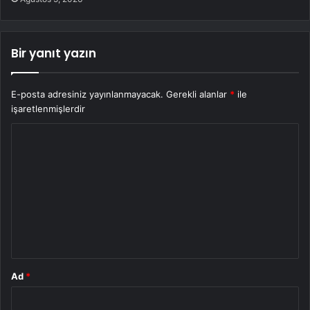
Bir yanıt yazın
E-posta adresiniz yayınlanmayacak.
Gerekli alanlar
*
ile
işaretlenmişlerdir
Y
o
r
u
m
*
Ad
*