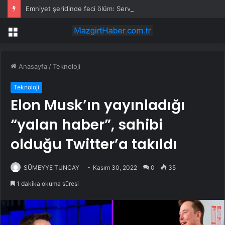
Emniyet şeridinde feci ölüm: Servis şoförüne midibüs çarptı
Menü
Anasayfa
/
Teknoloji
Teknoloji
Elon Musk’ın yayınladığı
“yalan haber”, sahibi
olduğu Twitter’a takıldı
SÜMEYYE TUNCAY
Kasım 30, 2022
0
35
1 dakika okuma süresi