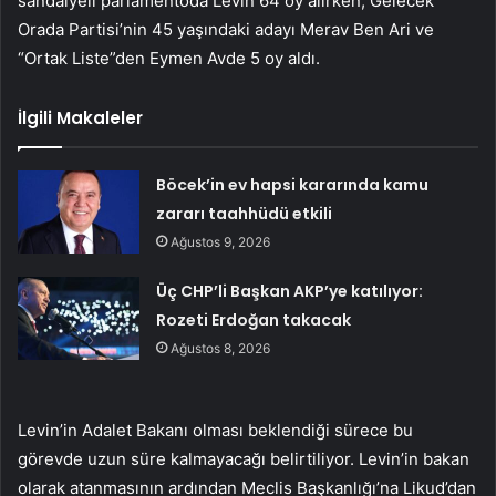
sandalyeli parlamentoda Levin 64 oy alırken, Gelecek
Orada Partisi’nin 45 yaşındaki adayı Merav Ben Ari ve
“Ortak Liste”den Eymen Avde 5 oy aldı.
İlgili Makaleler
Böcek’in ev hapsi kararında kamu
zararı taahhüdü etkili
Ağustos 9, 2026
Üç CHP’li Başkan AKP’ye katılıyor:
Rozeti Erdoğan takacak
Ağustos 8, 2026
Levin’in Adalet Bakanı olması beklendiği sürece bu
görevde uzun süre kalmayacağı belirtiliyor. Levin’in bakan
olarak atanmasının ardından Meclis Başkanlığı’na Likud’dan