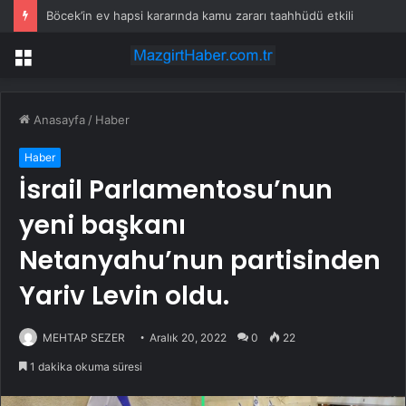
Böcek’in ev hapsi kararında kamu zararı taahhüdü etkili
Menü
Anasayfa
/
Haber
Haber
İsrail Parlamentosu’nun
yeni başkanı
Netanyahu’nun partisinden
Yariv Levin oldu.
MEHTAP SEZER
Aralık 20, 2022
0
22
1 dakika okuma süresi