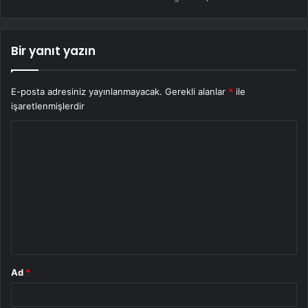
Bir yanıt yazın
E-posta adresiniz yayınlanmayacak.
Gerekli alanlar
*
ile
işaretlenmişlerdir
Y
o
r
u
m
*
Ad
*