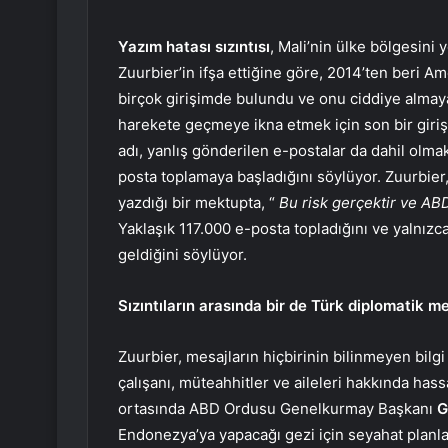
Yazım hatası sızıntısı
, Mali’nin ülke bölgesini
Zuurbier’in ifşa ettiğine göre, 2014’ten beri A
birçok girişimde bulundu ve onu ciddiye almaya
harekete geçmeye ikna etmek için son bir giriş
adı, yanlış gönderilen e-postalar da dahil olma
posta toplamaya başladığını söylüyor. Zuurbier
yazdığı bir mektupta, “
Bu risk gerçektir ve ABD
Yaklaşık 117.000 e-posta topladığını ve yalnı
geldiğini söylüyor.
Sızıntıların arasında bir de Türk diplomatik m
Zuurbier, mesajların hiçbirinin bilinmeyen bilg
çalışanı, müteahhitler ve aileleri hakkında hassas
ortasında ABD Ordusu Genelkurmay Başkanı
G
Endonezya’ya yapacağı gezi için seyahat planları 