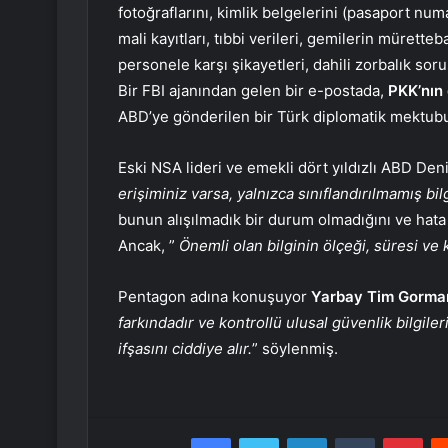
fotoğraflarını, kimlik belgelerini (pasaport numa
mali kayıtları, tıbbi verileri, gemilerin müretteba
personele karşı şikayetleri, dahili zorbalık soru
Bir FBI ajanından gelen bir e-postada,
PKK’nın
ABD’ye gönderilen bir Türk diplomatik mektub
Eski NSA lideri ve emekli dört yıldızlı ABD Den
erişiminiz varsa, yalnızca sınıflandırılmamış bilg
bunun alışılmadık bir durum olmadığını ve hata
Ancak, ”
Önemli olan bilginin ölçeği, süresi ve k
Pentagon adına konuşuyor
Yarbay Tim Gorma
farkındadır ve kontrollü ulusal güvenlik bilgiler
ifşasını ciddiye alır.
” söylenmiş.
Facebook
Twitter
LinkedIn
Tumblr
Pint