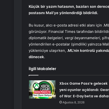
Küçük bir yazım hatasının, bazıları son derec
postasını Mali’ye yönlendirdiği bildirildi.
Bu kusur, alıcı e-posta adresi etki alanı için .
görünüyor. Financial Times tarafından bildirildi
diplomatik belgeleri, vergi beyannameleri, şifre
yönlendirilen e-postalar (şimdilik) yalnızca Mal
yükleniciye ulaşırken,
.ML’nin kontrolü yakınd
dönecek
.
İlgili Makaleler
Xbox Game Pass’e gelecek
yeni oyunlar açıklandı: Gea
of War: E-Day beta ve daha
Ağustos 8, 2026