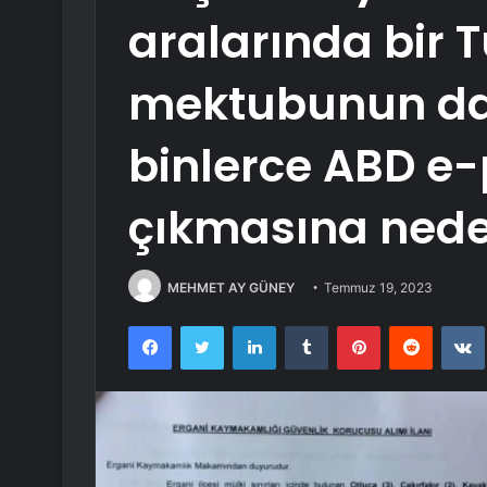
aralarında bir 
mektubunun d
binlerce ABD e-
çıkmasına nede
MEHMET AY GÜNEY
Temmuz 19, 2023
Facebook
Twitter
LinkedIn
Tumblr
Pinterest
Reddit