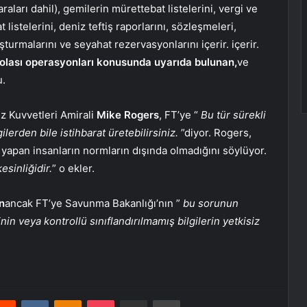
raları dahil), gemilerin mürettebat listelerini, vergi ve
t listelerini, deniz teftiş raporlarını, sözleşmeleri,
şturmalarını ve seyahat rezervasyonlarını içerir. içerir.
 olası operasyonları konusunda uyarıda bulunan,
ve
u.
iz Kuvvetleri Amirali
Mike Rogers
, FT’ye “
Bu tür sürekli
ilerden bile istihbarat üretebilirsiniz.
”diyor. Rogers,
 yapan insanların normların dışında olmadığını söylüyor.
esinliğidir.
” o ekler.
n
ancak FT’ye Savunma Bakanlığı’nın ”
bu sorunun
inin veya kontrollü sınıflandırılmamış bilgilerin yetkisiz
erest
Reddit
VKontakte
Odnoklassniki
Pocket
E-Posta ile paylaş
Yazdır