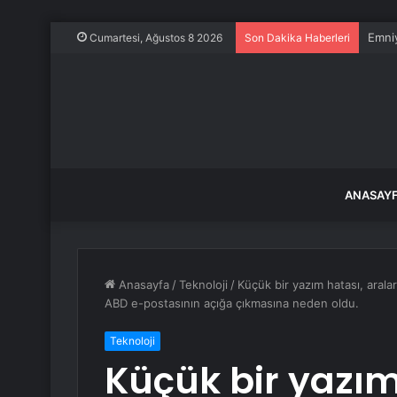
Emniy
Cumartesi, Ağustos 8 2026
Son Dakika Haberleri
ANASAY
Anasayfa
/
Teknoloji
/
Küçük bir yazım hatası, aral
ABD e-postasının açığa çıkmasına neden oldu.
Teknoloji
Küçük bir yazım