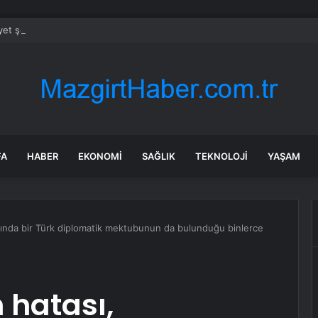
et şeridinde feci ölüm: Servis şoförüne midibüs çarptı
FA
HABER
EKONOMI
SAĞLIK
TEKNOLOJI
YAŞAM
arında bir Türk diplomatik mektubunun da bulunduğu binlerce
 hatası,