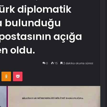
Türk diplomatik
a bulunduğu
postasının açığa
n oldu.
0
15
2 dakika okuma süresi
VKontakte
Odnoklassniki
Pocket