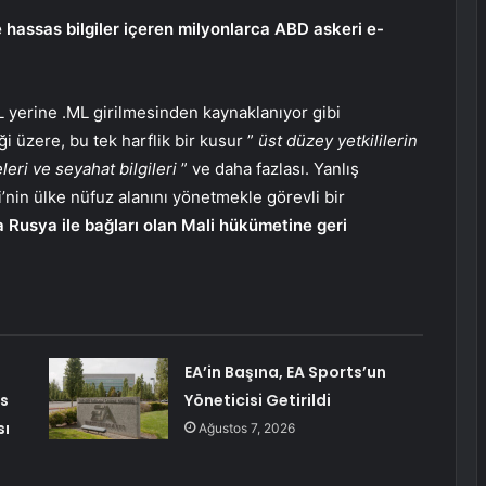
e hassas bilgiler içeren milyonlarca ABD askeri e-
MIL yerine .ML girilmesinden kaynaklanıyor gibi
ği üzere, bu tek harflik bir kusur ”
üst düzey yetkililerin
leri ve seyahat bilgileri
” ve daha fazlası. Yanlış
i’nin ülke nüfuz alanını yönetmekle görevli bir
a Rusya ile bağları olan Mali hükümetine geri
EA’in Başına, EA Sports’un
rs
Yöneticisi Getirildi
sı
Ağustos 7, 2026