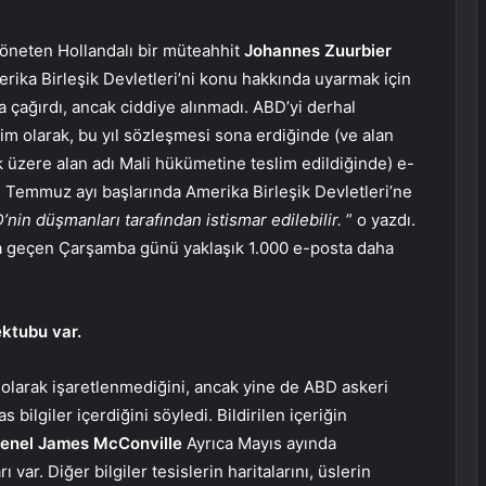
 yöneten Hollandalı bir müteahhit
Johannes Zuurbier
merika Birleşik Devletleri’ni konu hakkında uyarmak için
 çağırdı, ancak ciddiye alınmadı. ABD’yi derhal
im olarak, bu yıl sözleşmesi sona erdiğinde (ve alan
k üzere alan adı Mali hükümetine teslim edildiğinde) e-
, Temmuz ayı başlarında Amerika Birleşik Devletleri’ne
’nin düşmanları tarafından istismar edilebilir.
” o yazdı.
zca geçen Çarşamba günü yaklaşık 1.000 e-posta daha
ektubu var.
i olarak işaretlenmediğini, ancak yine de ABD askeri
 bilgiler içerdiğini söyledi. Bildirilen içeriğin
enel James McConville
Ayrıca Mayıs ayında
var. Diğer bilgiler tesislerin haritalarını, üslerin