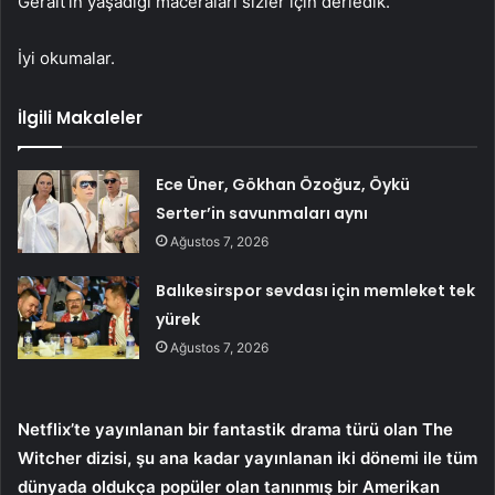
Geralt’ın yaşadığı maceraları sizler için derledik.
İyi okumalar.
İlgili Makaleler
Ece Üner, Gökhan Özoğuz, Öykü
Serter’in savunmaları aynı
Ağustos 7, 2026
Balıkesirspor sevdası için memleket tek
yürek
Ağustos 7, 2026
Netflix’te yayınlanan bir fantastik drama türü olan The
Witcher dizisi, şu ana kadar yayınlanan iki dönemi ile tüm
dünyada oldukça popüler olan tanınmış bir Amerikan