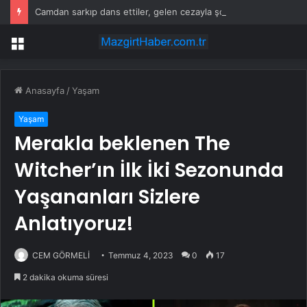
Camdan sarkıp dans ettiler, gelen cezayla şoke oldular
Menü
Anasayfa
/
Yaşam
Yaşam
Merakla beklenen The
Witcher’ın İlk İki Sezonunda
Yaşananları Sizlere
Anlatıyoruz!
CEM GÖRMELİ
Temmuz 4, 2023
0
17
2 dakika okuma süresi