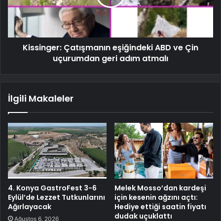
Kissinger: Çatışmanın eşiğindeki ABD ve Çin
uçurumdan geri adım atmalı
İlgili Makaleler
4. Konya GastroFest 3-6
Melek Mosso’dan kardeşi
Eylül’de Lezzet Tutkunlarını
için kesenin ağzını açtı:
Ağırlayacak
Hediye ettiği saatin fiyatı
dudak uçuklattı
Ağustos 6, 2026