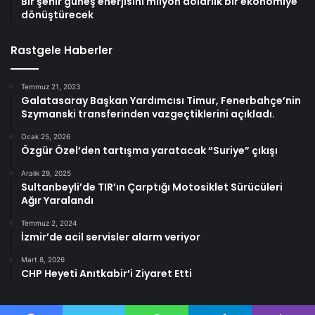
Bir şehir güneş enerjisini milyon dolarlık bir ekonomiye
dönüştürecek
Rastgele Haberler
Temmuz 21, 2023
Galatasaray Başkan Yardımcısı Timur, Fenerbahçe’nin
Szymanski transferinden vazgeçtiklerini açıkladı.
Ocak 25, 2026
Özgür Özel’den tartışma yaratacak “Suriye” çıkışı
Aralık 29, 2025
Sultanbeyli’de TIR’ın Çarptığı Motosiklet Sürücüleri
Ağır Yaralandı
Temmuz 2, 2024
İzmir’de acil servisler alarm veriyor
Mart 8, 2026
CHP Heyeti Anıtkabir’i Ziyaret Etti