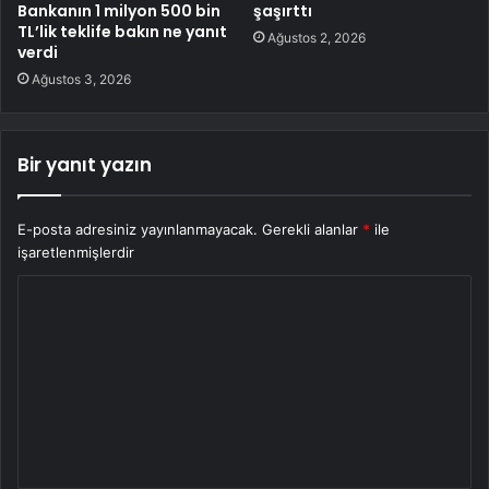
Bankanın 1 milyon 500 bin
şaşırttı
TL’lik teklife bakın ne yanıt
Ağustos 2, 2026
verdi
Ağustos 3, 2026
Bir yanıt yazın
E-posta adresiniz yayınlanmayacak.
Gerekli alanlar
*
ile
işaretlenmişlerdir
Y
o
r
u
m
*