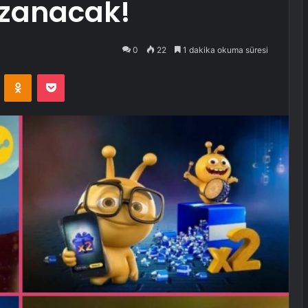
azanacak!
0
22
1 dakika okuma süresi
VKontakte
Odnoklassniki
Pocket