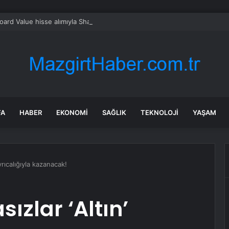
oard Value hisse alımıyla Shake Shack yükseldi
FA
HABER
EKONOMI
SAĞLIK
TEKNOLOJI
YAŞAM
 ayrıcalığıyla kazanacak!
sızlar ‘Altın’