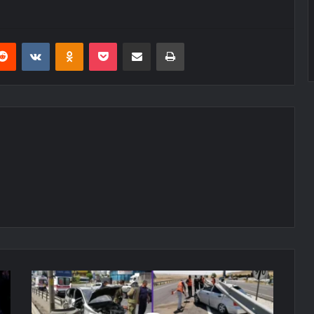
erest
Reddit
VKontakte
Odnoklassniki
Pocket
E-Posta ile paylaş
Yazdır