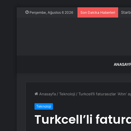
Starb
Perşembe, Ağustos 6 2026
Son Dakika Haberleri
ANASAY
Anasayfa
/
Teknoloji
/
Turkcell’li faturasızlar ‘Altın’
Teknoloji
Turkcell’li fatura