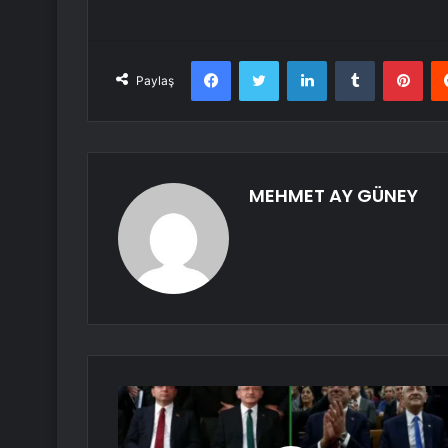
Facebook
Twitter
LinkedIn
Tumblr
Pint
Paylaş
MEHMET AY GÜNEY