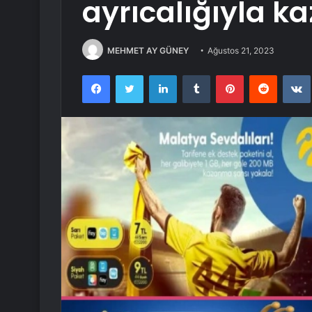
ayrıcalığıyla k
MEHMET AY GÜNEY
Ağustos 21, 2023
Facebook
Twitter
LinkedIn
Tumblr
Pinterest
Reddit