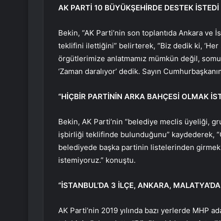
AK PARTİ 10 BÜYÜKŞEHİRDE DESTEK İSTEDİ
Bekin, “AK Parti’nin son toplantıda Ankara ve 
teklifini ilettiğini” belirterek, “Biz dedik ki, ‘H
örgütlerimize anlatmamız mümkün değil, somut t
‘Zaman daralıyor’ dedik. Sayın Cumhurbaşkanım
“HİÇBİR PARTİNİN ARKA BAHÇESİ OLMAK İ
Bekin, AK Parti’nin “belediye meclis üyeliği, g
işbirliği teklifinde bulunduğunu” kaydederek, 
belediyede başka partinin listelerinden girmek 
istemiyoruz.” konuştu.
“İSTANBUL’DA 3 İLÇE, ANKARA, MALATYA’DA 
AK Parti’nin 2019 yılında bazı yerlerde MHP ad