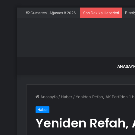
Emniy
Cumartesi, Ağustos 8 2026
Son Dakika Haberleri
ANASAY
Anasayfa
/
Haber
/
Yeniden Refah, AK Parti’den 1 bü
Haber
Yeniden Refah, A