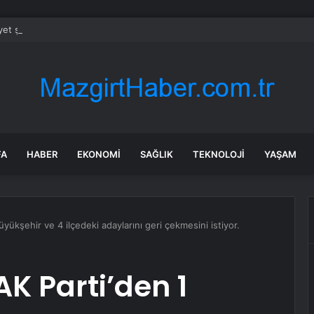
et şeridinde feci ölüm: Servis şoförüne midibüs çarptı
FA
HABER
EKONOMI
SAĞLIK
TEKNOLOJI
YAŞAM
yükşehir ve 4 ilçedeki adaylarını geri çekmesini istiyor.
K Parti’den 1