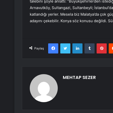
talebini şöyle anlattı: “Büyükşehirlerden istediğ
Arnavutköy, Sultangazi, Sultanbeyli; İstanbul’da
katlandığı yerler. Mesela biz Malatya’da çok g
adayını çekebilir. Konya söz konusu değildi. Sür
Facebook
Twitter
LinkedIn
Tumblr
Pint
Paylaş
MEHTAP SEZER