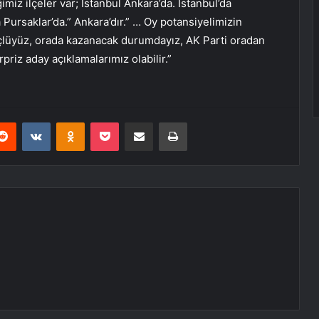
imiz ilçeler var; İstanbul Ankara’da. İstanbul’da
 Pursaklar’da.” Ankara’dır.” … Oy potansiyelimizin
üçlüyüz, orada kazanacak durumdayız, AK Parti oradan
priz aday açıklamalarımız olabilir.”
erest
Reddit
VKontakte
Odnoklassniki
Pocket
E-Posta ile paylaş
Yazdır