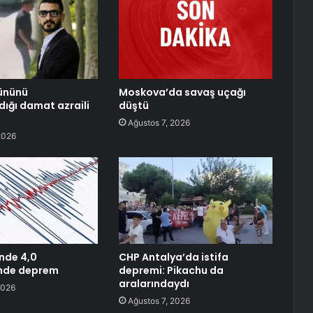
ününü
Moskova’da savaş uçağı
dığı damat azraili
düştü
Ağustos 7, 2026
2026
’nde 4,0
CHP Antalya’da istifa
nde deprem
depremi: Pikachu da
aralarındaydı
2026
Ağustos 7, 2026