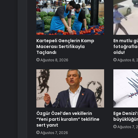
Kartepeli Gençlerin Kamp
En mutlu g
Macerası Sertifikayla
fotoğrafla
Taçlandı
oldu!
Ağustos 8, 2026
Ağustos 8, 
Özgür Özel’den vekillerin
Ege Denizi
“Yeni parti kuralım” teklifine
büyüklüğü
sert yanıt
Ağustos 7, 
Ağustos 7, 2026