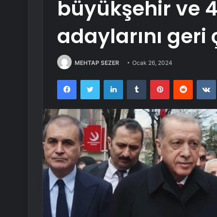
büyükşehir ve 4
adaylarını geri 
MEHTAP SEZER
Ocak 26, 2024
Facebook
Twitter
LinkedIn
Tumblr
Pinterest
Reddit