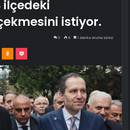
 ilçedeki
çekmesini istiyor.
0
6
1 dakika okuma süresi
VKontakte
Odnoklassniki
Pocket