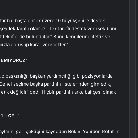
İstanbul başta olmak üzere 10 büyükşehire destek
er şey tek taraflı olamaz’. Tek taraflı destek verirsek bunu
ekliflerde bulundular.” Bunu kendilerine ilettik ve
ızla görüşüp karar verecekler.”
STEMİYORUZ”
rup başkanlığı, başkan yardımcılığı gibi pozisyonlarda
“Genel seçime başka partinin listelerinden girmedik,
etik değildir” dedi. Hiçbir partinin arka bahçesi olmak
1 İLÇE…”
aylarını geri çektiğini kaydeden Bekin, Yeniden Refah’ın